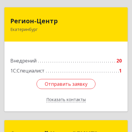
Регион-Центр
Регион-Центр
Екатеринбург
620085, Свердловская обл, Екатеринбург г,
Агрономическая ул, дом № 39, кв.103
Подробнее
Внедрений
20
1С:Специалист
1
Отправить заявку
Отправить заявку
Показать контакты
Назад
Сервисный Центр "ЛИНТ"