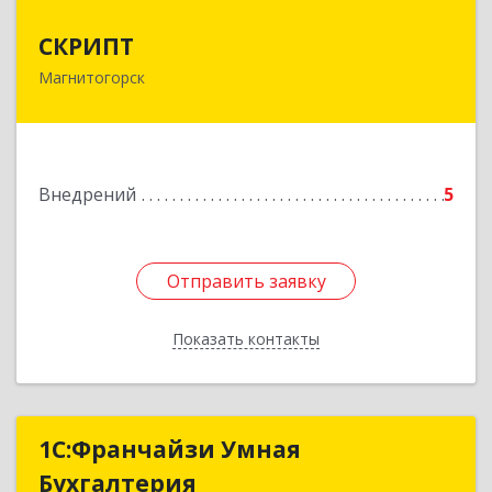
СКРИПТ
СКРИПТ
Магнитогорск
455021, Челябинская обл, Магнитогорск г,
Труда ул, дом № 19
Подробнее
Внедрений
5
Отправить заявку
Отправить заявку
Показать контакты
Назад
1С:Франчайзи Умная
1С:Франчайзи Умная
Бухгалтерия
Бухгалтерия