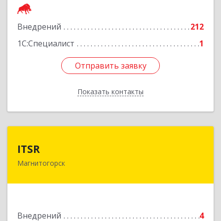
Подробнее
Внедрений
212
1С:Специалист
1
Отправить заявку
Отправить заявку
Показать контакты
Назад
ITSR
ITSR
Магнитогорск
455030, Челябинская обл, Магнитогорск г,
Вишневая ул, дом № 6
Подробнее
Внедрений
4