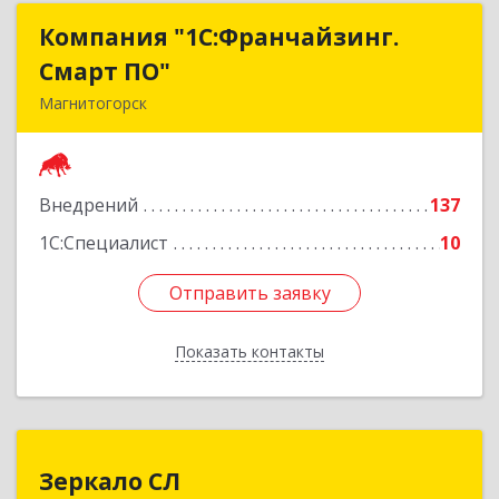
Компания "1С:Франчайзинг.
Компания "1С:Франчайзинг.
Смарт ПО"
Смарт ПО"
Магнитогорск
455000, Челябинская обл, Магнитогорск г,
Ленина пр-кт, дом № 17, корпус 3, кв.15
Внедрений
137
Подробнее
1С:Специалист
10
Отправить заявку
Отправить заявку
Показать контакты
Назад
Зеркало СЛ
Зеркало СЛ