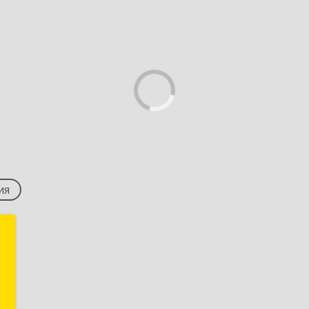
ия
я
,
,
8