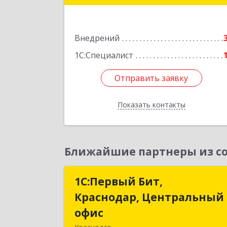
Подробне
Внедрений
1С:Специалист
Отправить заявку
Отправить заявку
Показать контакты
Назад
Ближайшие партнеры из со
1С:Первый Бит,
1С:Первый Бит
Краснодар, Центральный
Краснодар, Центральны
офис
офи