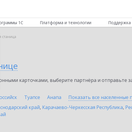
ограммы 1С
Платформа и технологии
Поддержка 
я станица
нице
нными карточками, выберите партнёра и отправьте за
оссийск
Туапсе
Анапа
Показать все населенные
снодарский край
,
Карачаево-Черкесская Республика
,
Ре
рай