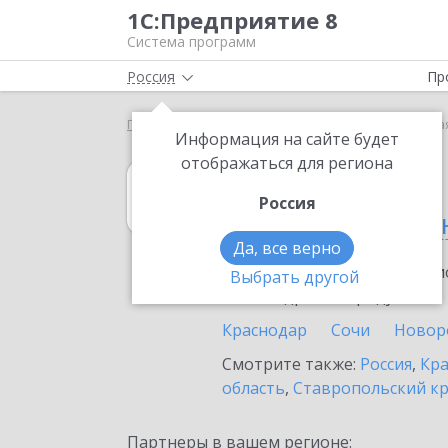
1С:Предприятие 8
Система программ
Россия
Пр
Главная
1С:Касса
Выбор партнёра
Северска
Информация на сайте будет
отображаться для региона
1С:Касса
Россия
в Северской ста
Да, все верно
Ознакомьтесь с информацио
Выбрать другой
или внедрение продукта.
Краснодар
Сочи
Новор
Смотрите также:
Россия
,
Кра
область
,
Ставропольский к
Партнеры в вашем регионе: