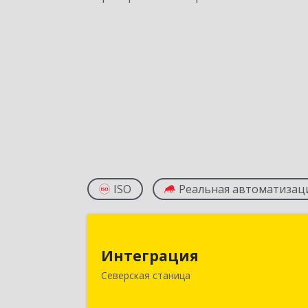
ISO
Реальная автоматизац
Интеграци
Интеграция
353240, Краснодарский край
Северская станица
Северская ст-ца, Первомайская ул
дом № 2