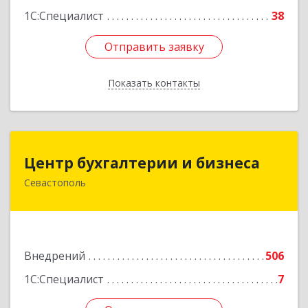
1С:Специалист
38
Отправить заявку
Отправить заявку
Показать контакты
Назад
Центр бухгалтерии и бизнеса
Центр бухгалтерии и бизнеса
Севастополь
299026, Севастополь г, Качинский туп, дом №
22
Подробнее
Внедрений
506
1С:Специалист
7