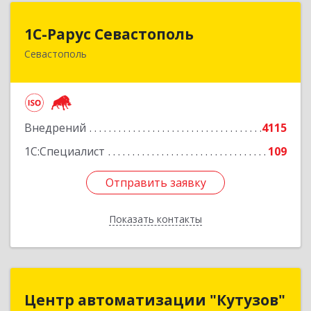
1С-Рарус Севастополь
1С-Рарус Севастополь
Севастополь
299011, Севастополь г, Кулакова ул, дом № 58
Подробнее
Внедрений
4115
1С:Специалист
109
Отправить заявку
Отправить заявку
Показать контакты
Назад
Центр автоматизации "Кутузов"
Центр автоматизации "Кутузов"