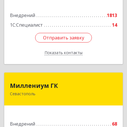
Подробнее
Внедрений
1813
1С:Специалист
14
Отправить заявку
Отправить заявку
Показать контакты
Назад
Миллениум ГК
Миллениум ГК
Севастополь
299011, Севастополь г, вн.тер.г. Ленинский
муниципальный округ, Володарского ул, дом
№ 15
Подробнее
Внедрений
68