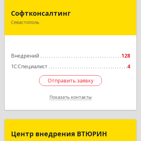
Софтконсалтинг
Софтконсалтинг
Севастополь
299805, Севастополь г, Тыловое с, Лазурная ул,
дом № 3
Подробнее
Внедрений
128
1С:Специалист
4
Отправить заявку
Отправить заявку
Показать контакты
Назад
Центр внедрения ВТЮРИН
Центр внедрения ВТЮРИН