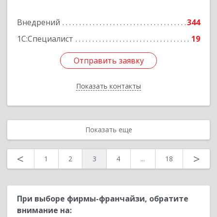
Внедрений
344
Подробнее
1С:Специалист
19
Отправить заявку
Отправить заявку
Показать контакты
Назад
Показать еще
<
>
1
2
3
4
...
18
При выборе фирмы-франчайзи, обратите
внимание на: