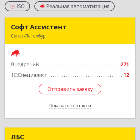
ISO
Реальная автоматизация
Софт Ассистент
Софт Ассистент
Санкт-Петербург
194295, Санкт-Петербург г, Художников пр-кт,
дом № 24, корпус 1, кв.138
Внедрений
271
Подробнее
1С:Специалист
12
Отправить заявку
Отправить заявку
Показать контакты
Назад
ЛБС
ЛБС