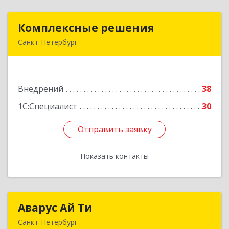
Комплексные решения
Комплексные решения
Санкт-Петербург
194044, Санкт-Петербург г, Беловодский пер,
дом № 6, строение 2, пом.1-Н, оф. 133
Внедрений
38
Подробнее
1С:Специалист
30
Отправить заявку
Отправить заявку
Показать контакты
Назад
Аварус Ай Ти
Аварус Ай Ти
Санкт-Петербург