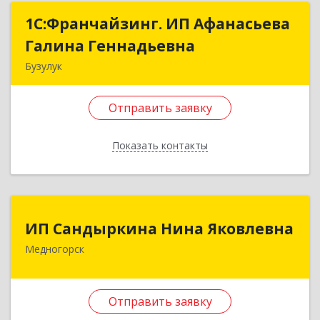
1С:Франчайзинг. ИП Афанасьева
1С:Франчайзинг. ИП Афанасьева
Галина Геннадьевна
Галина Геннадьевна
Бузулук
461040, Оренбургская обл, Бузулукский р-н,
Бузулук г, Куйбышева ул, дом № 59
Отправить заявку
Подробнее
Показать контакты
Отправить заявку
Назад
ИП Сандыркина Нина Яковлевна
ИП Сандыркина Нина Яковлевна
Медногорск
462270, Оренбургская обл, Медногорск г,
Металлургов ул, дом № 19, кв.22
Отправить заявку
Подробнее