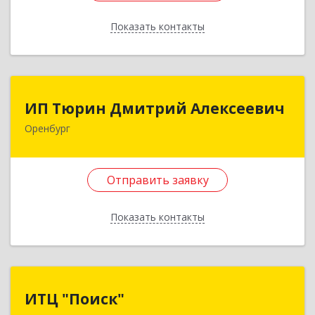
Подробнее
Показать контакты
Отправить заявку
Назад
ИП Тюрин Дмитрий Алексеевич
ИП Тюрин Дмитрий Алексеевич
Оренбург
460006, Оренбургская обл, Оренбург г,
Парковый пр-кт, дом № 13, пом.3
Отправить заявку
Подробнее
Отправить заявку
Показать контакты
Назад
ИТЦ "Поиск"
ИТЦ "Поиск"