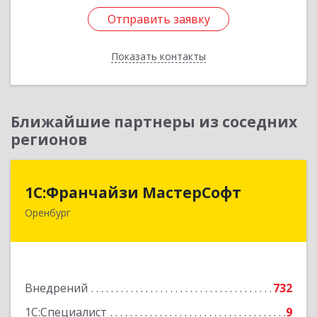
Отправить заявку
Отправить заявку
Показать контакты
Назад
Ближайшие партнеры из соседних
регионов
1С:Франчайзи МастерСофт
1С:Франчайзи МастерСофт
Оренбург
460052, Оренбургская обл, Оренбург г,
Монтажников ул, дом № 26/2
Подробнее
Внедрений
732
1С:Специалист
9