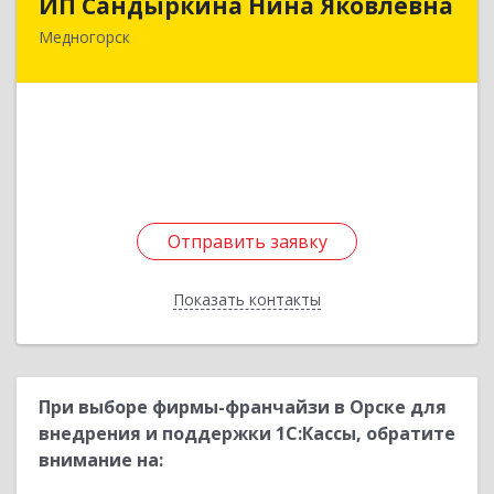
ИП Сандыркина Нина Яковлевна
Медногорск
462270, Оренбургская обл, Медногорск г,
Металлургов ул, дом № 19, кв.22
Подробнее
Отправить заявку
Отправить заявку
Показать контакты
Назад
При выборе фирмы-франчайзи в Орске для
внедрения и поддержки 1С:Кассы, обратите
внимание на: