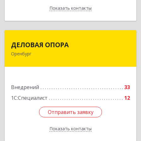
Показать контакты
Назад
ДЕЛОВАЯ ОПОРА
ДЕЛОВАЯ ОПОРА
Оренбург
460048, Оренбургская обл, Оренбург г,
Монтажников ул, дом № 30/1
Подробнее
Внедрений
33
1С:Специалист
12
Отправить заявку
Отправить заявку
Показать контакты
Назад