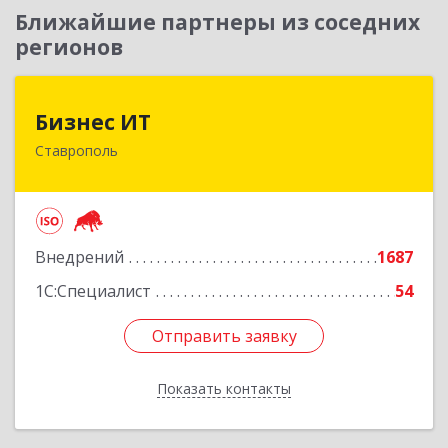
Ближайшие партнеры из соседних
регионов
Бизнес ИТ
Бизнес ИТ
Ставрополь
355035, Ставропольский край, Ставрополь г, 1
Промышленная ул, дом № 3, корпус А
Подробнее
Внедрений
1687
1С:Специалист
54
Отправить заявку
Отправить заявку
Показать контакты
Назад