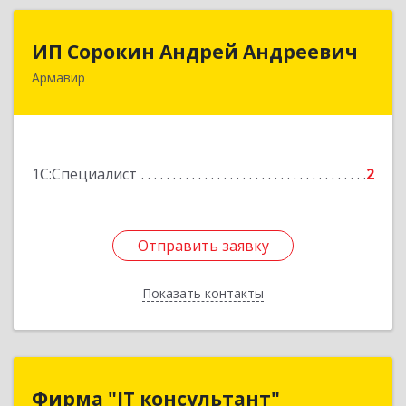
ИП Сорокин Андрей Андреевич
ИП Сорокин Андрей Андреевич
Армавир
352900, Краснодарский край, Армавир г,
Ф.Энгельса ул, дом № 25, кв.309
Подробнее
1С:Специалист
2
Отправить заявку
Отправить заявку
Показать контакты
Назад
Фирма "IT консультант"
Фирма "IT консультант"