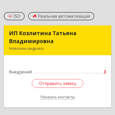
ISO
Реальная автоматизация
ИП Козлитина Татьяна
ИП Козлитина Татьяна
Владимировна
Владимировна
Новоалександровск
356000, Ставропольский край,
Новоалександровск г, Гайдара пер, дом № 25
Внедрений
3
Подробнее
Отправить заявку
Отправить заявку
Показать контакты
Назад