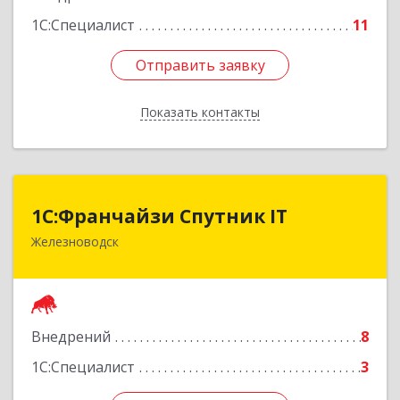
1С:Специалист
11
Отправить заявку
Отправить заявку
Показать контакты
Назад
1С:Франчайзи Спутник IT
1С:Франчайзи Спутник IT
Железноводск
357430, Ставропольский край, город-курорт
Железноводск, Иноземцево п, Свободы ул, дом
№ 136
Подробнее
Внедрений
8
1С:Специалист
3