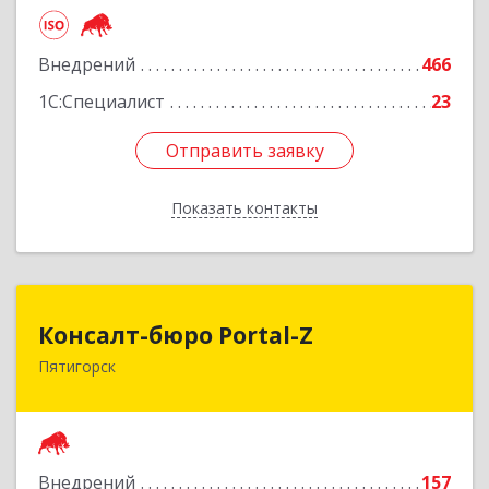
Подробнее
Внедрений
466
1С:Специалист
23
Отправить заявку
Отправить заявку
Показать контакты
Назад
Консалт-бюро Portal-Z
Консалт-бюро Portal-Z
Пятигорск
357502, Ставропольский край, Пятигорск г,
Козлова ул, дом № 24/4
Подробнее
Внедрений
157