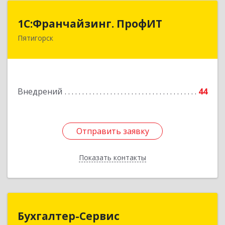
1С:Франчайзинг. ПрофИТ
1С:Франчайзинг. ПрофИТ
Пятигорск
357500, Ставропольский край, Пятигорск г,
Акопянца ул, дом № 11
Подробнее
Внедрений
44
Отправить заявку
Отправить заявку
Показать контакты
Назад
Бухгалтер-Сервис
Бухгалтер-Сервис