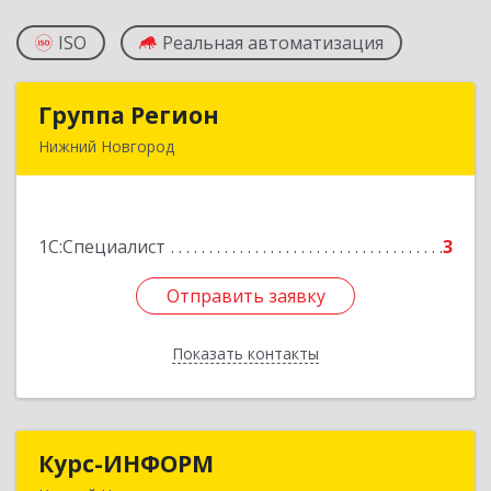
ISO
Реальная автоматизация
Группа Регион
Группа Регион
Нижний Новгород
603003, Нижегородская обл, Нижний Новгород
г, Свободы ул, дом № 15, оф.503
1С:Специалист
3
Подробнее
Отправить заявку
Отправить заявку
Показать контакты
Назад
Курс-ИНФОРМ
Курс-ИНФОРМ