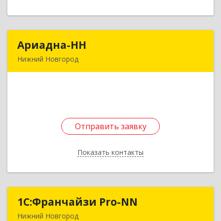
Ариадна-НН
Ариадна-НН
Нижний Новгород
603004, Нижегородская обл, Нижний Новгород
г, Юлиуса Фучика ул, дом № 6А
Подробнее
Отправить заявку
Отправить заявку
Показать контакты
Назад
1С:Франчайзи Pro-NN
1С:Франчайзи Pro-NN
Нижний Новгород