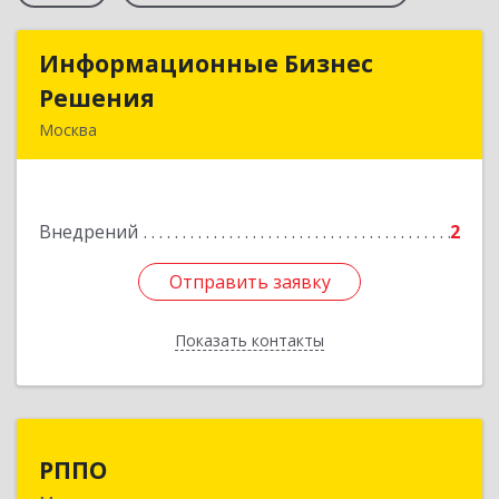
Информационные Бизнес
Информационные Бизнес
Решения
Решения
Москва
115093, Москва г, Большая Серпуховская ул,
дом № 44, оф.19
Внедрений
2
Подробнее
Отправить заявку
Отправить заявку
Показать контакты
Назад
РППО
РППО