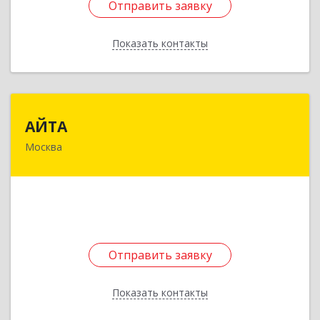
Отправить заявку
Отправить заявку
Показать контакты
Назад
АЙТА
АЙТА
Москва
109341, Москва г, Перерва ул, дом № 49
Подробнее
Отправить заявку
Отправить заявку
Показать контакты
Назад