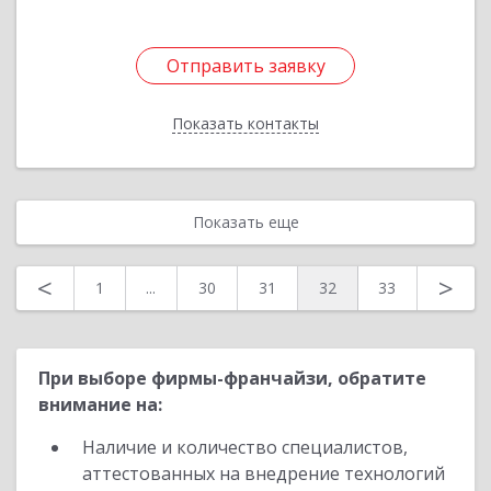
Отправить заявку
Отправить заявку
Показать контакты
Назад
Показать еще
<
>
1
...
30
31
32
33
При выборе фирмы-франчайзи, обратите
внимание на:
Наличие и количество специалистов,
аттестованных на внедрение технологий