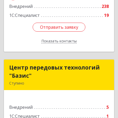
Внедрений
238
1С:Специалист
19
Отправить заявку
Отправить заявку
Показать контакты
Назад
Центр передовых технологий
Центр передовых технологий
"Базис"
"Базис"
Ступино
142800, Московская обл, Ступинский р-н,
Ступино г, Крылова ул, владение № 16, корпус 1
Внедрений
5
Подробнее
1С:Специалист
1