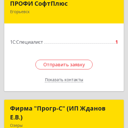
ПРОФИ СофтПлюс
Егорьевск
140301, Московская обл, Егорьевск г,
Парижской Коммуны ул, дом № 1Б, кв.316
Подробнее
1С:Специалист
1
Отправить заявку
Отправить заявку
Показать контакты
Назад
Фирма "Прогр-С" (ИП Жданов
Фирма "Прогр-С" (ИП Жданов
Е.В.)
Е.В.)
Озеры