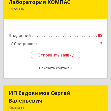
Лаборатория КОМПАС
Коломна
140415, Московская обл, Коломна г, Л.Толстого
ул, дом № 2
Подробнее
Внедрений
98
1С:Специалист
3
Отправить заявку
Отправить заявку
Показать контакты
Назад
ИП Евдокимов Сергей
ИП Евдокимов Сергей
Валерьевич
Валерьевич
Коломна