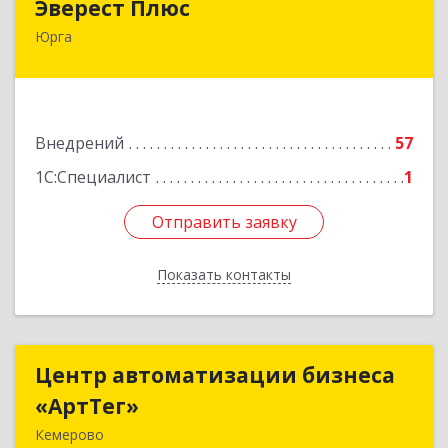
Эверест Плюс
Юрга
652055, Кемеровская обл, Юрга г, Московская
ул, дом № 9, оф.1
Подробнее
Внедрений
57
1С:Специалист
1
Отправить заявку
Отправить заявку
Показать контакты
Назад
Центр автоматизации бизнеса
Центр автоматизации бизнеса
«АртТег»
«АртТег»
Кемерово