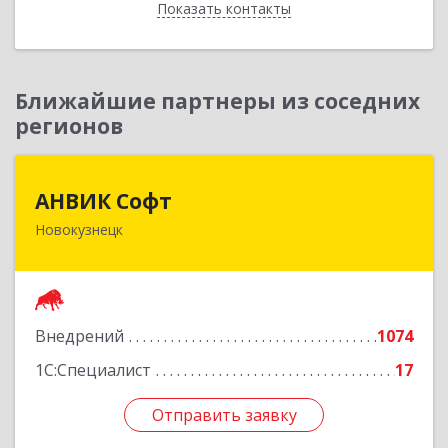
Показать контакты
Назад
Ближайшие партнеры из соседних
регионов
АНВИК Софт
АНВИК Софт
Новокузнецк
654079, Кемеровская область - Кузбасс,
Новокузнецкий г.о, Новокузнецк г,
Куйбышевский р-н, Невского ул, дом № 1, этаж
2
Внедрений
1074
Подробнее
1С:Специалист
17
Отправить заявку
Отправить заявку