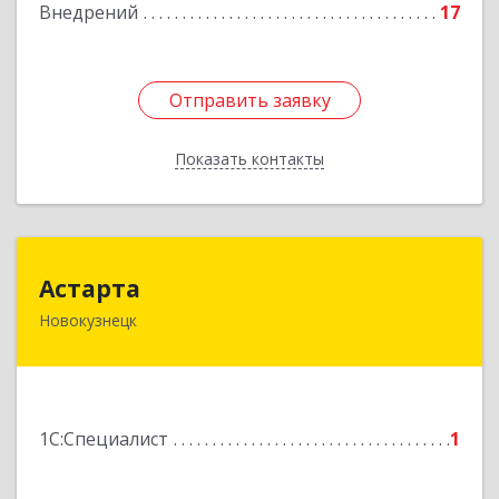
Внедрений
17
Отправить заявку
Отправить заявку
Показать контакты
Назад
Астарта
Астарта
Новокузнецк
654079, Кемеровская обл, Новокузнецк г,
Суворова ул, дом № 8
Подробнее
1С:Специалист
1