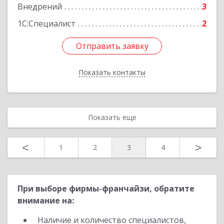
Внедрений
3
1С:Специалист
2
Отправить заявку
Отправить заявку
Показать контакты
Назад
Показать еще
<
>
1
2
3
4
При выборе фирмы-франчайзи, обратите
внимание на:
Наличие и количество специалистов,