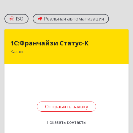
ISO
Реальная автоматизация
1С:Франчайзи Статус-К
1С:Франчайзи Статус-К
Казань
420066, Татарстан Респ, Казань г, Сибгата
Хакима ул, дом № 7, пом.1006
Подробнее
Отправить заявку
Отправить заявку
Показать контакты
Назад