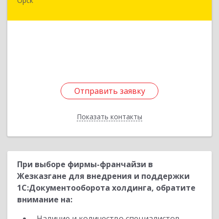
Орск
462430, Оренбургская обл, Орск г,
Добровольского ул, дом № 23, кв.11
Подробнее
Отправить заявку
Отправить заявку
Показать контакты
Назад
При выборе фирмы-франчайзи в
Жезказгане для внедрения и поддержки
1С:Документооборота холдинга, обратите
внимание на:
Наличие и количество специалистов,