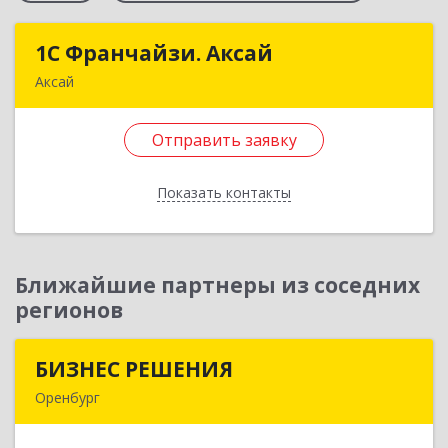
1С Франчайзи. Аксай
1С Франчайзи. Аксай
Аксай
090302, Казахстан, ЗКО, г.Аксай,
ул.Железнодорожная 174/1
Отправить заявку
Подробнее
Показать контакты
Отправить заявку
Назад
Ближайшие партнеры из соседних
регионов
БИЗНЕС РЕШЕНИЯ
БИЗНЕС РЕШЕНИЯ
Оренбург
460000, Оренбургская обл, Оренбург г,
Матросский пер, дом № 2, ком.209