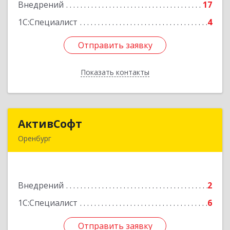
Внедрений
17
Подробнее
1С:Специалист
4
Отправить заявку
Отправить заявку
Показать контакты
Назад
АктивСофт
АктивСофт
Оренбург
460044, Оренбургская обл, Оренбург г,
Конституции СССР ул, дом № 15, кв.32
Внедрений
2
Подробнее
1С:Специалист
6
Отправить заявку
Отправить заявку