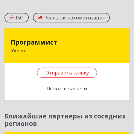
ISO
Реальная автоматизация
Программист
Программист
Югорск
628264, Ханты-Мансийский Автономный округ
- Югра АО, Югорск г, микрорайон Югорск-2,
дом № 1, кв.27
Отправить заявку
Подробнее
Показать контакты
Отправить заявку
Назад
Ближайшие партнеры из соседних
регионов