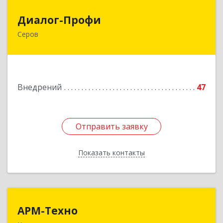
Диалог-Профи
Диалог-Профи
Серов
624980, Свердловская обл, Серов г, Короленко
ул, дом № 7/29, кв.2
Подробнее
Внедрений
47
Отправить заявку
Отправить заявку
Показать контакты
Назад
АРМ-Техно
АРМ-Техно