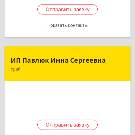
Отправить заявку
Отправить заявку
Показать контакты
Назад
ИП Павлюк Инна Сергеевна
ИП Павлюк Инна Сергеевна
Урай
628284, Ханты-Мансийский Автономный округ
- Югра АО, Урай г, Аэропорт мкр, дом № 29
Подробнее
Отправить заявку
Отправить заявку