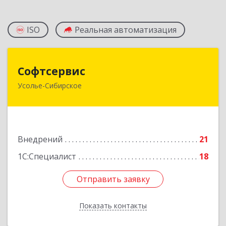
ISO
Реальная автоматизация
Софтсервис
Софтсервис
Усолье-Сибирское
665451, Иркутская обл, Усолье-Сибирское г,
Интернациональная ул, дом № 87
Подробнее
Внедрений
21
1С:Специалист
18
Отправить заявку
Отправить заявку
Показать контакты
Назад