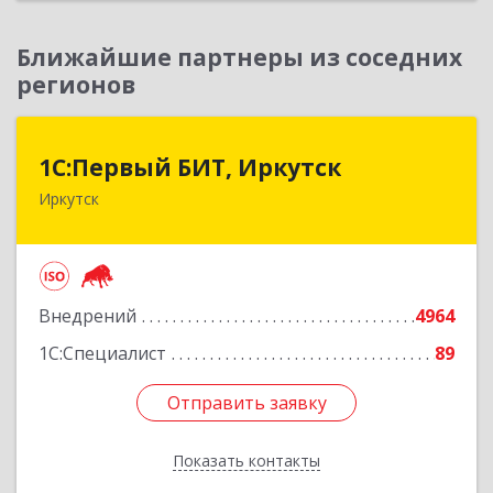
Ближайшие партнеры из соседних
регионов
1С:Первый БИТ, Иркутск
1С:Первый БИТ, Иркутск
Иркутск
664007, Иркутская обл, Иркутск г, Декабрьских
Событий ул, дом № 125, оф.500
Подробнее
Внедрений
4964
1С:Специалист
89
Отправить заявку
Отправить заявку
Показать контакты
Назад