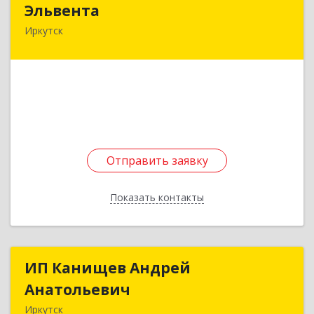
Эльвента
Иркутск
664007, Иркутская обл, Иркутск г, Франк-
Каменецкого ул, дом № 22
Подробнее
Отправить заявку
Отправить заявку
Показать контакты
Назад
ИП Канищев Андрей
ИП Канищев Андрей
Анатольевич
Анатольевич
Иркутск