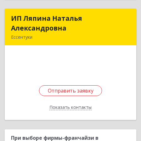
ИП Ляпина Наталья
ИП Ляпина Наталья
Александровна
Александровна
Ессентуки
357600, Ставропольский край, Ессентуки г,
Ермолова ул, дом № 127, кв.47
Подробнее
Отправить заявку
Отправить заявку
Показать контакты
Назад
При выборе фирмы-франчайзи в