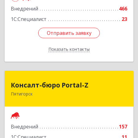
Внедрений
466
1С:Специалист
23
Отправить заявку
Отправить заявку
Показать контакты
Назад
Консалт-бюро Portal-Z
Консалт-бюро Portal-Z
Пятигорск
357502, Ставропольский край, Пятигорск г,
Козлова ул, дом № 24/4
Подробнее
Внедрений
157
1С:Специалист
11