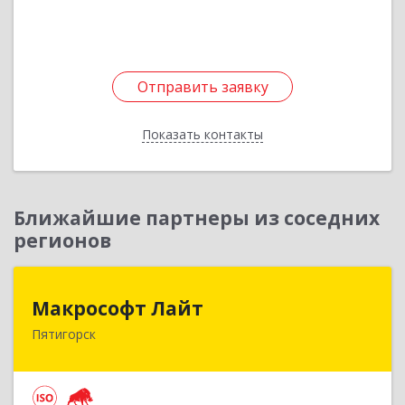
Подробнее
Отправить заявку
Отправить заявку
Показать контакты
Назад
Ближайшие партнеры из соседних
регионов
Макрософт Лайт
Макрософт Лайт
Пятигорск
357501, Ставропольский край, Пятигорск г,
Коста Хетагурова ул, дом № 4
Подробнее