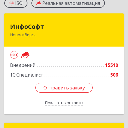
ISO
Реальная автоматизация
ИнфоСофт
ИнфоСофт
Новосибирск
630091, Новосибирская обл, Новосибирск г,
Крылова ул, дом № 31
Подробнее
Внедрений
15510
1С:Специалист
506
Отправить заявку
Отправить заявку
Показать контакты
Назад