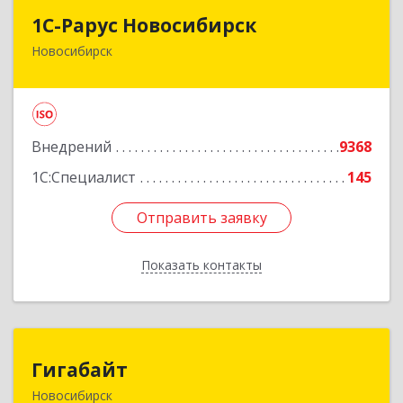
1С-Рарус Новосибирск
1С-Рарус Новосибирск
Новосибирск
630015, Новосибирская обл, Новосибирск г,
Планетная ул, дом № 30,производственный
корпус 2Б, пом.5а
Подробнее
Внедрений
9368
1С:Специалист
145
Отправить заявку
Отправить заявку
Показать контакты
Назад
Гигабайт
Гигабайт
Новосибирск
630099, Новосибирская обл, Новосибирск г,