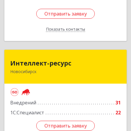
Отправить заявку
Отправить заявку
Показать контакты
Назад
Интеллект-ресурс
Интеллект-ресурс
Новосибирск
630087, Новосибирская обл, Новосибирск г,
Карла Маркса пр-кт, дом № 30, оф.604
Подробнее
Внедрений
31
1С:Специалист
22
Отправить заявку
Отправить заявку