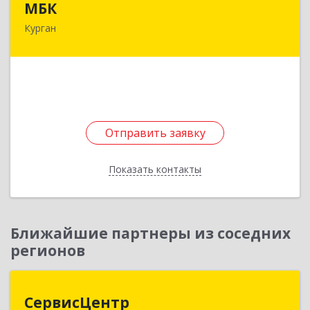
МБК
Курган
640020, Курганская обл, Курган г, Куйбышева ул,
дом № 12
Подробнее
Отправить заявку
Отправить заявку
Показать контакты
Назад
Ближайшие партнеры из соседних
регионов
СервисЦентр
СервисЦентр