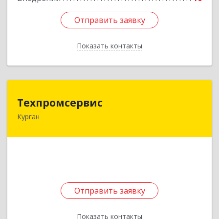
Отправить заявку
Отправить заявку
Показать контакты
Назад
Техпромсервис
Техпромсервис
Курган
640018, Курганская обл, Курган г,
Комсомольская ул, дом № 26
Подробнее
Отправить заявку
Отправить заявку
Показать контакты
Назад