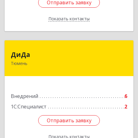
Отправить заявку
Отправить заявку
Показать контакты
Назад
ДиДа
ДиДа
Тюмень
625007, Тюменская обл, Тюмень г, Широтная
ул, дом № 29, кв.322
Подробнее
Внедрений
6
1С:Специалист
2
Отправить заявку
Отправить заявку
Показать контакты
Назад