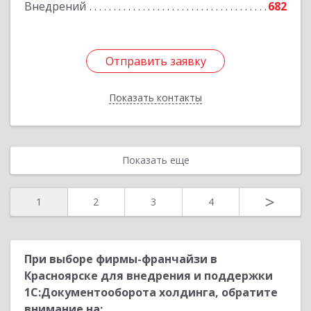
Внедрений
682
Подробнее
Отправить заявку
Отправить заявку
Показать контакты
Назад
Показать еще
>
1
2
3
4
При выборе фирмы-франчайзи в
Красноярске для внедрения и поддержки
1С:Документооборота холдинга, обратите
внимание на: