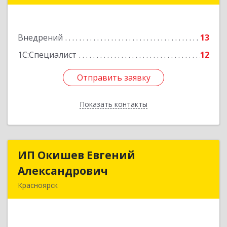
Подробнее
Внедрений
13
1С:Специалист
12
Отправить заявку
Отправить заявку
Показать контакты
Назад
ИП Окишев Евгений
ИП Окишев Евгений
Александрович
Александрович
Красноярск
660012, Красноярский край, Красноярск г,
Семафорная ул, дом № 219, оф.306