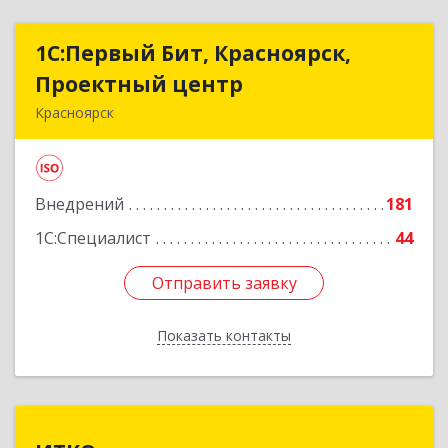
1С:Первый Бит, Красноярск,
1С:Первый Бит, Красноярск,
Проектный центр
Проектный центр
Красноярск
660001, Красноярский край, Красноярск г, Ладо
Кецховели ул, дом № 22А, оф.11-02
Внедрений
181
Подробнее
1С:Специалист
44
Отправить заявку
Отправить заявку
Показать контакты
Назад
ИТКО