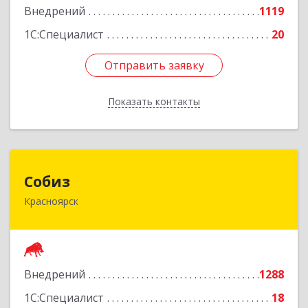
Внедрений
1119
1С:Специалист
20
Отправить заявку
Отправить заявку
Показать контакты
Назад
Собиз
Собиз
Красноярск
660001, Красноярский край, Красноярск г, Ладо
Кецховели ул, дом № 22А, оф.615
Подробнее
Внедрений
1288
1С:Специалист
18