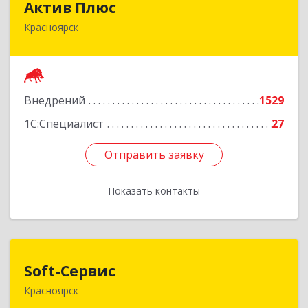
Актив Плюс
Красноярск
660017, Красноярский край, Красноярск г,
Обороны ул, дом № 3, оф.220
Подробнее
Внедрений
1529
1С:Специалист
27
Отправить заявку
Отправить заявку
Показать контакты
Назад
Soft-Сервис
Soft-Сервис
Красноярск
660041, Красноярский край, Красноярск г,