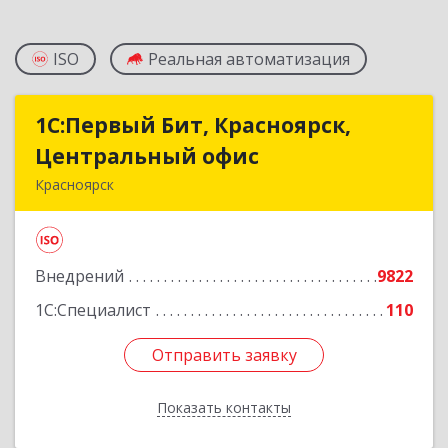
ISO
Реальная автоматизация
1С:Первый Бит, Красноярск,
1С:Первый Бит, Красноярск,
Центральный офис
Центральный офис
Красноярск
660017, Красноярский край, Красноярск г,
Диктатуры пролетариата ул, дом № 32
Внедрений
9822
Подробнее
1С:Специалист
110
Отправить заявку
Отправить заявку
Показать контакты
Назад