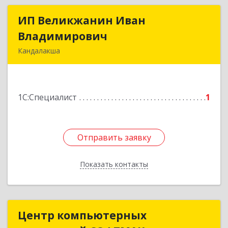
ИП Великжанин Иван
ИП Великжанин Иван
Владимирович
Владимирович
Кандалакша
184046, Мурманская обл, Кандалакша г,
Наймушина ул, дом № 16, кв.37
1С:Специалист
1
Подробнее
Отправить заявку
Отправить заявку
Показать контакты
Назад
Центр компьютерных
Центр компьютерных