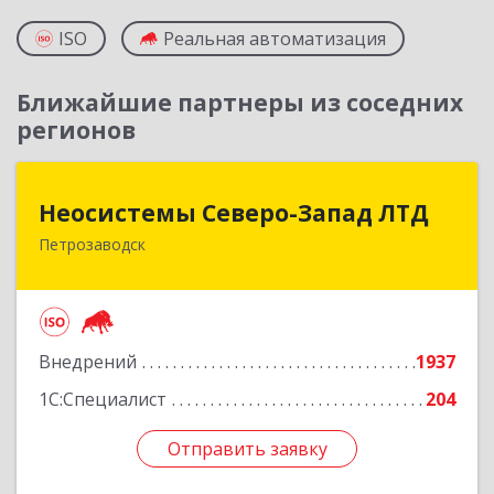
ISO
Реальная автоматизация
Ближайшие партнеры из соседних
регионов
Неосистемы Северо-Запад ЛТД
Неосистемы Северо-Запад ЛТД
Петрозаводск
185001, Карелия Респ, Петрозаводск г,
Первомайский (Первомайский р-н) пр-кт, дом
№ 54, пом.27
Подробнее
Внедрений
1937
1С:Специалист
204
Отправить заявку
Отправить заявку