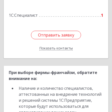
дом № 6, кв.9
1С:Специалист
1
Подробнее
Отправить заявку
Отправить заявку
Показать контакты
Назад
При выборе фирмы-франчайзи, обратите
внимание на:
Наличие и количество специалистов,
аттестованных на внедрение технологий
и решений системы 1С:Предприятие,
которые будут использоваться для