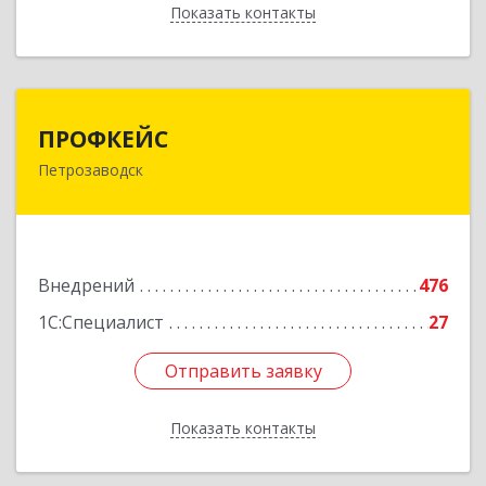
Показать контакты
Назад
ПРОФКЕЙС
ПРОФКЕЙС
Петрозаводск
185035, Карелия Респ, Петрозаводск г, Красная
ул, дом № 10
Подробнее
Внедрений
476
1С:Специалист
27
Отправить заявку
Отправить заявку
Показать контакты
Назад