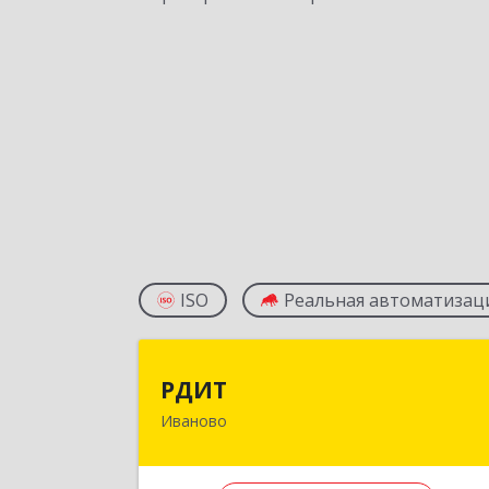
ISO
Реальная автоматизац
РДИ
РДИТ
Иваново
153022, Ивановская обл, Иваново г
Велижская ул, дом № 