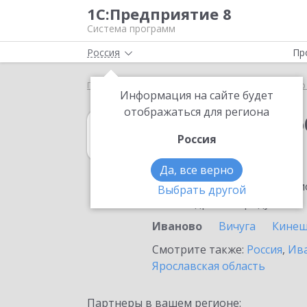
1С:Предприятие 8
Система программ
Россия
Пр
Главная
1С:Документооборот холдинга
Выбор
Информация на сайте будет
отображаться для региона
1С:Документоо
Россия
в Иваново
Да, все верно
Ознакомьтесь с информацио
Выбрать другой
или внедрение продукта.
Иваново
Вичуга
Кине
Смотрите также:
Россия
,
Ива
Ярославская область
Партнеры в вашем регионе: