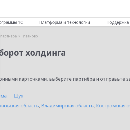
ограммы 1С
Платформа и технологии
Поддержка 
 партнёра
Иваново
борот холдинга
нными карточками, выберите партнёра и отправьте за
шма
Шуя
новская область
,
Владимирская область
,
Костромская о