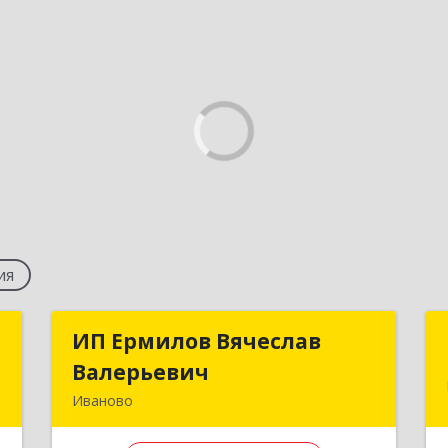
ия
Т
ИП Ермилов Вячеслав
ИП Ермилов Вячеслав
Валерьевич
Валерьевич
,
Иваново
8
153002, Ивановская обл, Иваново г,
Жиделева ул, дом № 1, корпус 3, оф.6-