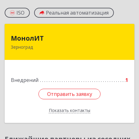
ISO
Реальная автоматизация
МонолИТ
МонолИТ
Зерноград
347740, Ростовская обл, Зерноградский р-н,
Зерноград г, Березовая ул, дом № 4А, оф.50
Подробнее
Внедрений
1
Отправить заявку
Отправить заявку
Показать контакты
Назад