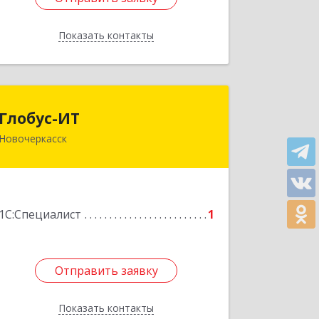
Показать контакты
Назад
Глобус-ИТ
Глобус-ИТ
Новочеркасск
Ростовская обл, Новочеркасск г,
Баклановский пр-кт, дом № 74а
Подробнее
1С:Специалист
1
Отправить заявку
Отправить заявку
Показать контакты
Назад