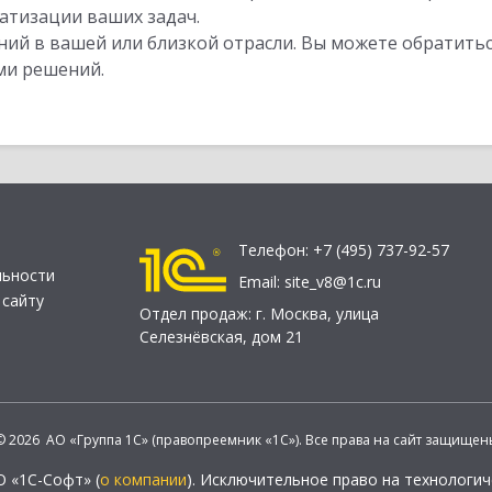
атизации ваших задач.
ий в вашей или близкой отрасли. Вы можете обратитьс
ми решений.
Телефон:
+7 (495) 737-92-57
льности
Email:
site_v8@1c.ru
 сайту
Отдел продаж:
г. Москва
,
улица
Селезнёвская, дом 21
© 2026 АО «Группа 1С» (правопреемник «1С»). Все права на сайт защищен
О «1С-Софт» (
о компании
). Исключительное право на технологи