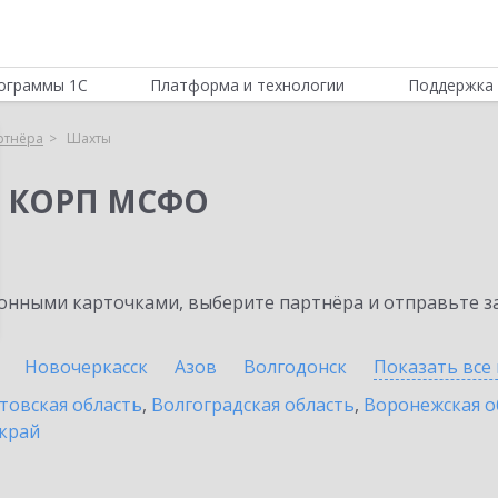
ограммы 1С
Платформа и технологии
Поддержка 
ртнёра
Шахты
я КОРП МСФО
нными карточками, выберите партнёра и отправьте за
Новочеркасск
Азов
Волгодонск
Показать все
товская область
,
Волгоградская область
,
Воронежская о
край