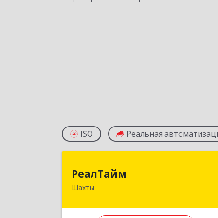
ISO
Реальная автоматизац
РеалТай
РеалТайм
Шахты
346504, Ростовская обл, Шахты г
Чернышевского ул, дом № 4