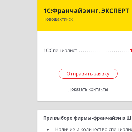
1С:Франчайзинг. ЭКСПЕР
1С:Франчайзинг. ЭКСПЕРТ
Новошахтинск
346901, Ростовская обл
Новошахтинск г, Куйбышева ул, до
№ 6, кв.
Подробне
1С:Специалист
Отправить заявку
Отправить заявку
Показать контакты
Назад
При выборе фирмы-франчайзи в Ша
Наличие и количество специали