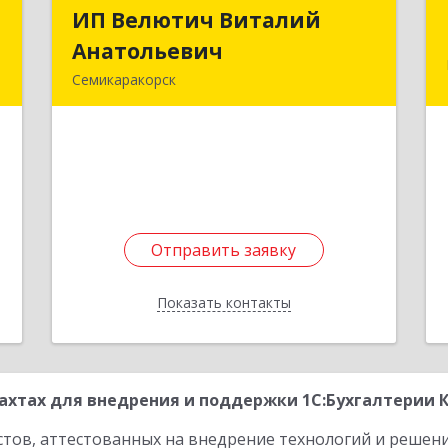
Т
ИП Велютич Виталий
ИП Велютич Виталий
Анатольевич
Анатольевич
,
Семикаракорск
м
346630, Ростовская обл,
2
Семикаракорск г, В.А.Закруткина пр-
кт, дом № 35
е
1
Подробнее
Отправить заявку
Отправить заявку
Показать контакты
Назад
хтах для внедрения и поддержки 1С:Бухгалтерии 
стов, аттестованных на внедрение технологий и решен