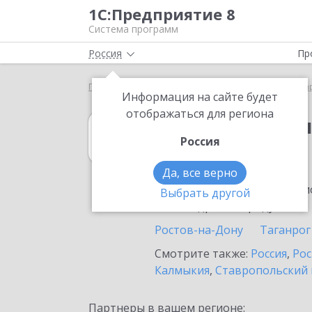
1С:Предприятие 8
Система программ
Россия
Пр
Главная
1С:Бухгалтерия КОРП МСФО
Выбор па
Информация на сайте будет
отображаться для региона
1С:Бухгалтери
Россия
в Шахтах
Да, все верно
Ознакомьтесь с информацио
Выбрать другой
или внедрение продукта.
Ростов-на-Дону
Таганрог
Смотрите также:
Россия
,
Рос
Калмыкия
,
Ставропольский 
Партнеры в вашем регионе: