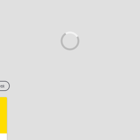
ия
м
,
2