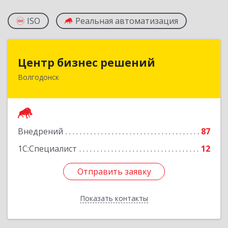
ISO
Реальная автоматизация
Центр бизнес решений
Центр бизнес решений
Волгодонск
347375, Ростовская обл, Волгодонск г,
Курчатова пр-кт, дом № 45, кв.3
Подробнее
Внедрений
87
1С:Специалист
12
Отправить заявку
Отправить заявку
Показать контакты
Назад