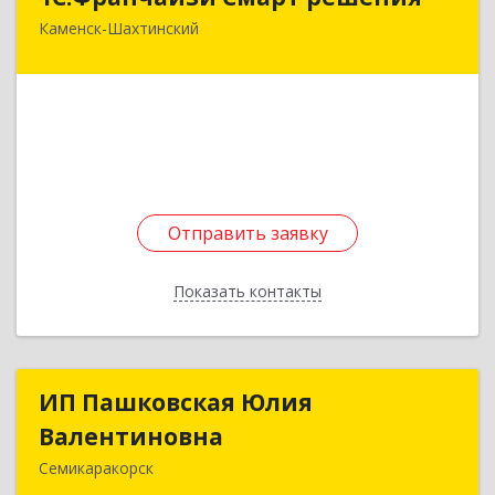
Каменск-Шахтинский
347800, Ростовская обл, Каменск-Шахтинский г,
Ворошилова ул, дом № 152
Подробнее
Отправить заявку
Отправить заявку
Показать контакты
Назад
ИП Пашковская Юлия
ИП Пашковская Юлия
Валентиновна
Валентиновна
Семикаракорск
346645, Ростовская обл, Семикаракорский р-н,