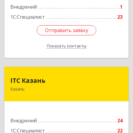
Внедрений
1
1С:Специалист
23
Отправить заявку
Отправить заявку
Показать контакты
Назад
ITC Казань
ITC Казань
Казань
420094, Татарстан Респ, Казань г, Короленко
ул, дом № 58а
Подробнее
Внедрений
24
1С:Специалист
22