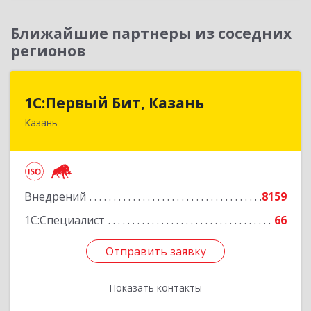
Ближайшие партнеры из соседних
регионов
1С:Первый Бит, Казань
1С:Первый Бит, Казань
Казань
420133, Татарстан Респ, Казань г, Ямашева пр-
кт, дом № 37Б, пом./офис 1000/4
Подробнее
Внедрений
8159
1С:Специалист
66
Отправить заявку
Отправить заявку
Показать контакты
Назад