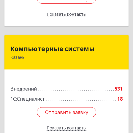
Показать контакты
Назад
Компьютерные системы
Компьютерные системы
Казань
420066, Татарстан Респ, Казань г, Солдатская
ул, дом № 8, оф.210
Подробнее
Внедрений
531
1С:Специалист
18
Отправить заявку
Отправить заявку
Показать контакты
Назад