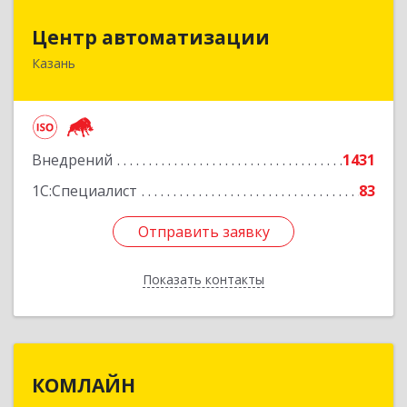
Центр автоматизации
Центр автоматизации
Казань
420133, Татарстан Респ, Казань г, Ямашева пр-
кт, дом № 92
Подробнее
Внедрений
1431
1С:Специалист
83
Отправить заявку
Отправить заявку
Показать контакты
Назад
КОМЛАЙН
КОМЛАЙН