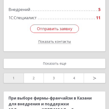
Подробнее
Внедрений
5
1С:Специалист
11
Отправить заявку
Отправить заявку
Показать контакты
Назад
Показать еще
>
1
2
3
4
При выборе фирмы-франчайзи в Казани
для внедрения и поддержки