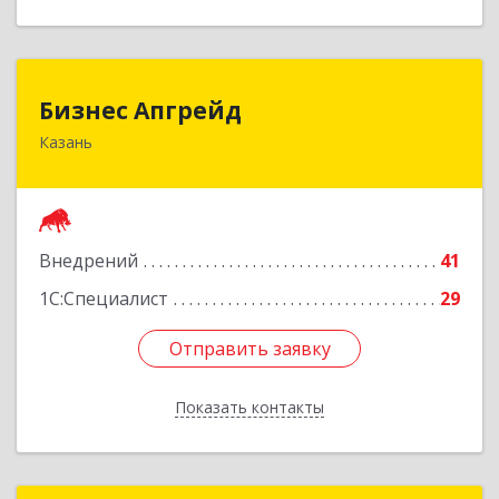
Бизнес Апгрейд
Бизнес Апгрейд
Казань
420072, Татарстан Респ, Казань г, Гастелло ул,
дом № 7, кв.34
Подробнее
Внедрений
41
1С:Специалист
29
Отправить заявку
Отправить заявку
Показать контакты
Назад