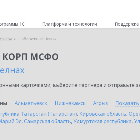
ограммы 1С
Платформа и технологии
Поддержка 
ртнёра
Набережные Челны
я КОРП МСФО
елнах
нными карточками, выберите партнёра и отправьте за
лны
Альметьевск
Нижнекамск
Агрыз
Показать
публика Татарстан (Татарстан)
,
Кировская область
,
Орен
Марий Эл
,
Самарская область
,
Удмуртская республика
,
Ул