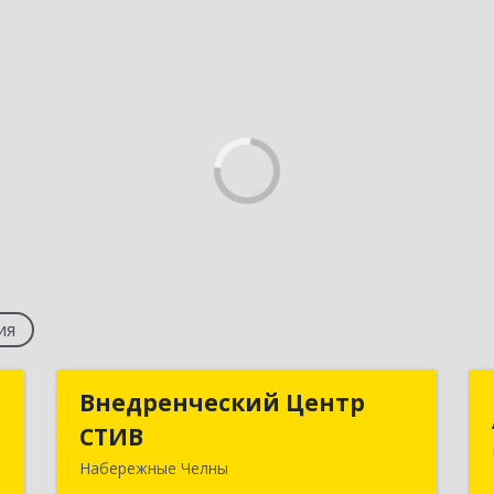
ия
"
Внедренческий Центр
Внедренческий Центр
СТИВ
СТИВ
е
Набережные Челны
№
423821, Татарстан Респ, Набережные