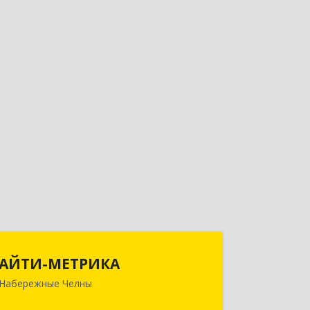
АЙТИ-МЕТРИКА
АЙТИ-МЕТРИКА
Набережные Челны
423824, Татарстан Респ (Татарстан),
Набережные Челны г,