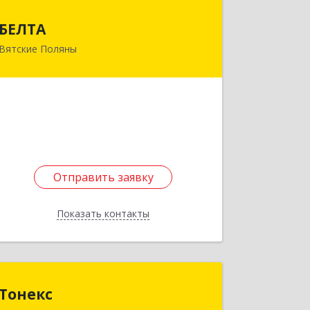
БЕЛТА
БЕЛТА
Вятские Поляны
612960, Кировская обл, Вятские
Поляны г, Тойменка ул, дом № 8Г
Подробнее
Отправить заявку
Отправить заявку
Показать контакты
Назад
Тонекс
Тонекс