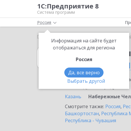
1С:Предприятие 8
Система программ
Россия
Пр
Главная
1С:Бухгалтерия КОРП МСФО
Выбор па
Информация на сайте будет
отображаться для региона
1С:Бухгалтери
Россия
в Набережных Ч
Да, все верно
Ознакомьтесь с информацио
Выбрать другой
или внедрение продукта.
Казань
Набережные Че
Смотрите также:
Россия
,
Рес
Башкортостан
,
Республика 
Республика - Чувашия