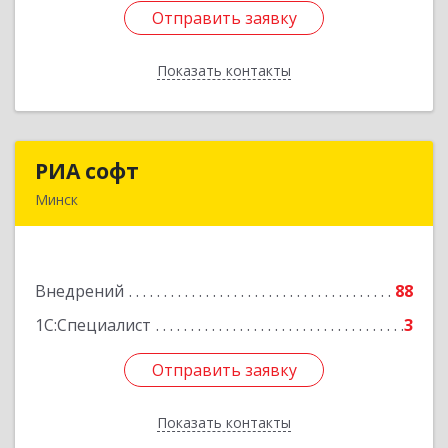
Отправить заявку
Отправить заявку
Показать контакты
Назад
РИА софт
РИА софт
Минск
220040, г.Минск, ул.М.Богдановича, д.155, офис
1112
Внедрений
88
Подробнее
1С:Специалист
3
Отправить заявку
Отправить заявку
Показать контакты
Назад