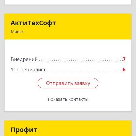
АктиТехСофт
АктиТехСофт
Минск
Республика Беларусь, г. Минск, ул.
Германовская, 17-61
Внедрений
7
Подробнее
1С:Специалист
6
Отправить заявку
Отправить заявку
Показать контакты
Назад
Профит
Профит