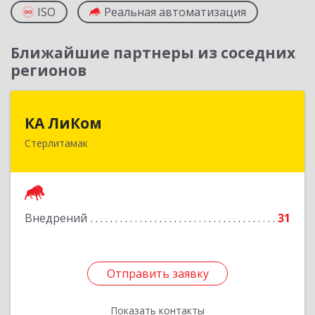
ISO
Реальная автоматизация
Ближайшие партнеры из соседних
регионов
КА ЛиКом
КА ЛиКом
Стерлитамак
453115, Башкортостан Респ, г.о. город
Стерлитамак, Стерлитамак г, Республиканская
ул, дом № 9в
Подробнее
Внедрений
31
Отправить заявку
Отправить заявку
Показать контакты
Назад