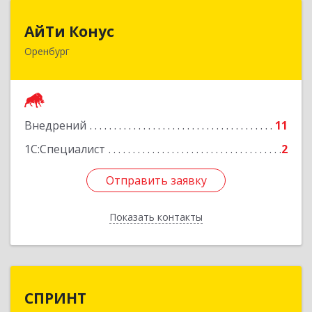
АйТи Конус
АйТи Конус
Оренбург
460047, Оренбургская обл, Оренбург г,
Салмышская ул, дом № 9/1, кв.32
Подробнее
Внедрений
11
1С:Специалист
2
Отправить заявку
Отправить заявку
Показать контакты
Назад
СПРИНТ
СПРИНТ