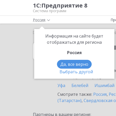
1С:Предприятие 8
Система программ
Россия
Пр
Главная
1С:Бухгалтерия КОРП МСФО
Выбор па
Информация на сайте будет
отображаться для региона
1С:Бухгалтери
Россия
в Стерлитамаке
Да, все верно
Ознакомьтесь с информацио
Выбрать другой
или внедрение продукта.
Уфа
Белебей
Ишимбай
Смотрите также:
Россия
,
Рес
(Татарстан)
,
Свердловская о
Партнеры в вашем регионе: