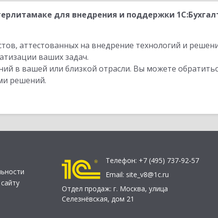
терлитамаке для внедрения и поддержки 1С:Бухгал
стов, аттестованных на внедрение технологий и решен
атизации ваших задач.
ий в вашей или близкой отрасли. Вы можете обратитьс
ми решений.
Телефон:
+7 (495) 737-92-57
льности
Email:
site_v8@1c.ru
 сайту
Отдел продаж:
г. Москва
,
улица
Селезнёвская, дом 21