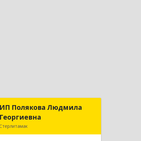
ИП Полякова Людмила
ИП Полякова Людмила
Георгиевна
Георгиевна
Стерлитамак
453120, Башкортостан Респ,
Стерлитамак г, Имая Насыри ул, дом