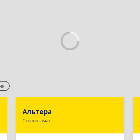
ия
м
Альтера
Альтера
Стерлитамак
д
453130, Башкортостан Респ,
,
Стерлитамак г, Набережная ул, дом №
в
3, корпус 1, пом.147/1