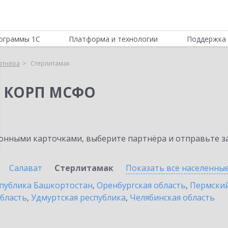
ограммы 1С
Платформа и технологии
Поддержка 
ртнёра
Стерлитамак
я КОРП МСФО
нными карточками, выберите партнёра и отправьте за
Салават
Стерлитамак
Показать все населенны
публика Башкортостан
,
Оренбургская область
,
Пермский
бласть
,
Удмуртская республика
,
Челябинская область