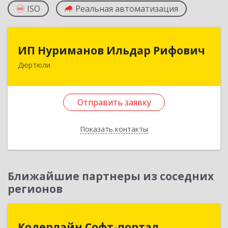
ISO
Реальная автоматизация
ИП Нуриманов Ильдар Рифович
ИП Нуриманов Ильдар Рифович
Дюртюли
452320, Башкортостан Респ, Дюртюли г,
Первомайская ул, 2а, кв.76
Отправить заявку
Подробнее
Отправить заявку
Показать контакты
Назад
Ближайшие партнеры из соседних
регионов
Кодерлайн Софт-портал
Кодерлайн Софт-портал