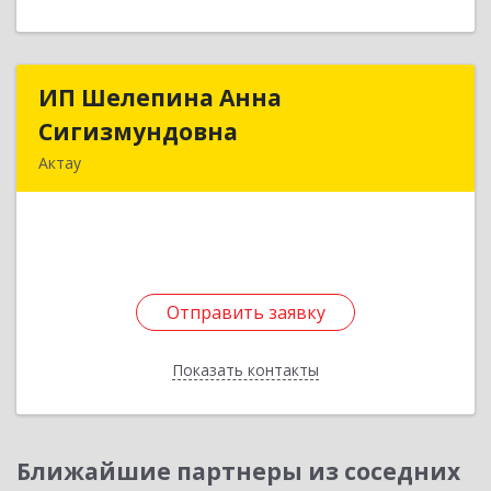
ИП Шелепина Анна
ИП Шелепина Анна
Сигизмундовна
Сигизмундовна
Актау
Республика Казахстан, г.Актау, м.р 8,д.28,кв.7
Подробнее
Отправить заявку
Отправить заявку
Показать контакты
Назад
Ближайшие партнеры из соседних