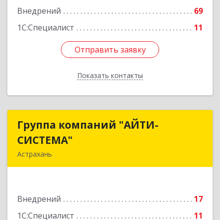
Внедрений
69
1С:Специалист
11
Отправить заявку
Отправить заявку
Показать контакты
Назад
Группа компаний "АЙТИ-
Группа компаний "АЙТИ-
СИСТЕМА"
СИСТЕМА"
Астрахань
414024, Астраханская обл, Астрахань г,
Дубровинского ул, дом № 54, корпус 1, литер А,
пом.53
Внедрений
17
Подробнее
1С:Специалист
11