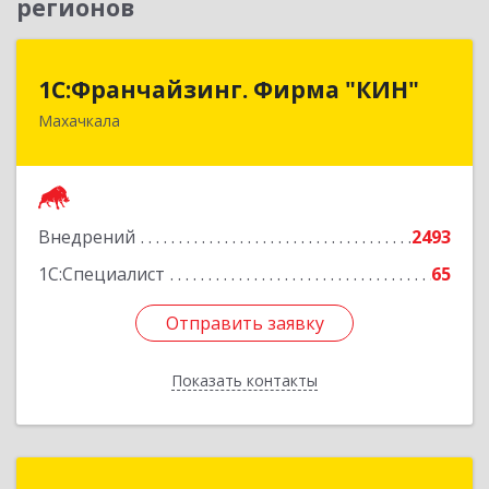
регионов
1С:Франчайзинг. Фирма "КИН"
1С:Франчайзинг. Фирма "КИН"
Махачкала
367030, Дагестан Респ, Махачкала г, И.Казака
ул, дом № 31
Подробнее
Внедрений
2493
1С:Специалист
65
Отправить заявку
Отправить заявку
Показать контакты
Назад