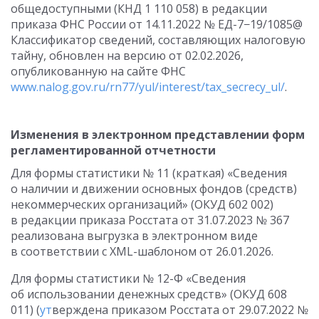
общедоступными (КНД 1 110 058) в редакции
приказа ФНС России
от 14.11.2022
№ ЕД-7−19/1085@
Классификатор сведений, составляющих налоговую
тайну, обновлен на версию от 02.02.2026,
опубликованную на сайте ФНС
www.nalog.gov.ru/rn77/yul/interest/tax_secrecy_ul/
.
Изменения в электронном представлении форм
регламентированной отчетности
Для формы статистики № 11 (краткая) «Сведения
о наличии и движении основных фондов (средств)
некоммерческих организаций» (ОКУД 602 002)
в редакции приказа Росстата
от 31.07.2023
№ 367
реализована выгрузка в электронном виде
в соответствии с XML-шаблоном
от 26.01.2026
.
Для формы статистики № 12-Ф «Сведения
об использовании денежных средств» (ОКУД 608
011) (
ут
верждена приказом Росстата
от 29.07.2022
№