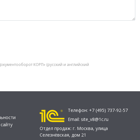
Документооборот КОРП» (русский и английский
Телефон:
+7 (495) 737-92-57
льности
Email:
site_v8@1c.ru
 сайту
Отдел продаж:
г. Москва
,
улица
Селезнёвская, дом 21