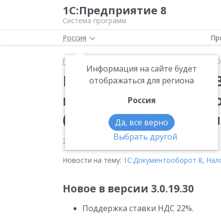
1С:Предприятие 8
Система программ
Россия
Пр
Главная
Новости
Вышла новая версия 3.0.19.3
Информация на сайте будет
Вышла новая версия 3
отображаться для региона
конфигурации «1С:Д
Россия
(русский и английск
Да, все верно
Выбрать другой
26.12.2025
Новости на тему:
1С:Документооборот 8
,
Нал
Новое в версии 3.0.19.30
Поддержка ставки НДС 22%.