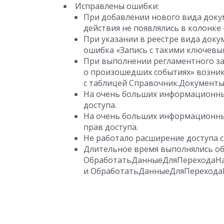
Исправлены ошибки:
При добавлении нового вида докум
действия не появлялись в колонке
При указании в реестре вида доку
ошибка «Запись с такими ключевым
При выполнении регламентного з
о произошедших событиях» возник
с таблицей Справочник.Документ
На очень больших информационных
доступа.
На очень больших информационных
прав доступа.
Не работало расширение доступа с
Длительное время выполнялись о
ОбработатьДанныеДляПереходаНа
и ОбработатьДанныеДляПерехода