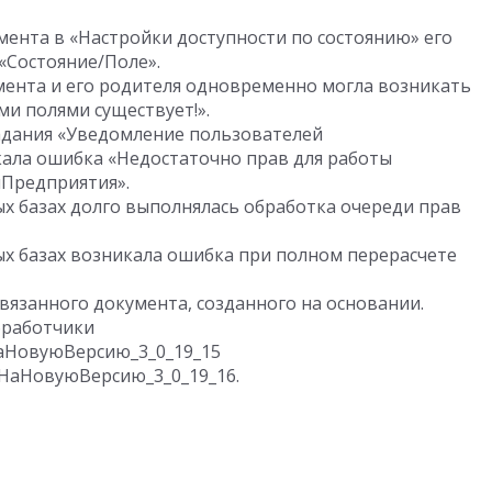
ента в «Настройки доступности по состоянию» его
 «Состояние/Поле».
мента и его родителя одновременно могла возникать
и полями существует!».
адания «Уведомление пользователей
ала ошибка «Недостаточно прав для работы
ыПредприятия».
 базах долго выполнялась обработка очереди прав
 базах возникала ошибка при полном перерасчете
вязанного документа, созданного на основании.
бработчики
НовуюВерсию_3_0_19_15
НаНовуюВерсию_3_0_19_16.