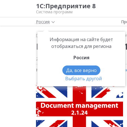
1С:Предприятие 8
Система программ
Россия
Пр
Главная
Новости
Вышла новая версия 1С:Docu
Информация на сайте будет
Вышла новая версия 
отображаться для региона
Россия
21.08.2020
Новости на тему:
Да, все верно
1С:Документооборот 8
,
Эле
Выбрать другой