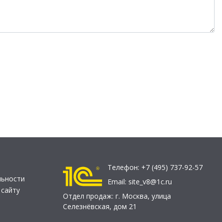
Телефон:
+7 (495) 737-92-57
льности
Email:
site_v8@1c.ru
 сайту
Отдел продаж:
г. Москва
,
улица
Селезнёвская, дом 21