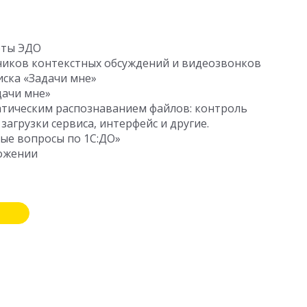
оты ЭДО
ников контекстных обсуждений и видеозвонков
иска «Задачи мне»
дачи мне»
матическим распознаванием файлов: контроль
агрузки сервиса, интерфейс и другие.
ые вопросы по 1С:ДО»
ложении