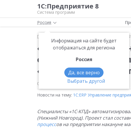
1С:Предприятие 8
Система программ
Россия
Пр
Главная
Новости
«Первый Мясокомбинат» на 2
Информация на сайте будет
«Первый Мясокомбин
отображаться для региона
обработку заказов с
Россия
«1С:Документооборо
Да, все верно
Выбрать другой
09.07.2024
Новости на тему:
1С:ERP Управление предпри
Специалисты «1С-КПД» автоматизирова
(Нижний Новгород). Проект стал сост
процесс
ов на предприятии накануне м