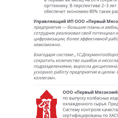
оргтехнику. В перспективе 2−3 ле
обеспечит экономию 80% таких ра
Управляющий ИП ООО «Первый Мясо
предприятия — большие планы и амбици
сотрудник реализовал свой потенциал и
цифровизации, более эффективной рабо
невозможно.
Благодаря системе „1С:Документооборо
сократить количество ошибок и несогл
подразделениями, выросла дисциплина.
ускорило работу предприятия в целом.
коллегам».
ООО «Первый Мясокомб
по выпуску колбасных изд
охлажденного сырья. Пре
Систему контроля качест
сертифицированы по ХАССП