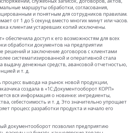
аспоряжений, служебных записок, договоров, актов,
имальные маршруты обработки, согласования,
ицированным и понятным для сотрудников правилам.
ает от 1 до 5 секунд вместо многих минут или часов.
авка клиентам устаревших копий исключены.
» обеспечила доступ к его возможностям для всех
роки обработки документов на предприятии
ие решений и заключение договоров с клиентами
 Более систематизированной и оперативной стала
а выдачу денежных средств, авансовой отчетностью,
цией и т. д.
 процесс вывода на рынок новой продукции,
аказчика создала в «1С:Документооборот КОРП»
ется вся информация о новинке: ингредиенты,
тва, себестоимость и т. д. Это значительно упрощает
яет процесс разработки продукта и начало его
нный документооборот позволил предприятию
ть расходы на бумагу, канцелярские товары,