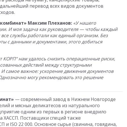
т дальнейший перевод всех видов документов
сходов.
комбинат» Максим Плеханов:
«У нашего
и. И моя задача как руководителя — чтобы каждый
 все службы работали как единый организм. Без
ты с данными и документами, этого добиться
т КОРП“ нам удалось снизить операционные риски,
асованных действий между структурными
 И самое важное: ускорение движения документов
 Однозначно могу рекомендовать это решение
инат»
— современный завод в Нижнем Новгороде
елий и мясных деликатесов из натурального
дприятие одним из первых в регионе внедрило
ва ХАССП. Поставщики специй также
 и ISO 22 000. Основное сырье (свинина, говядина,