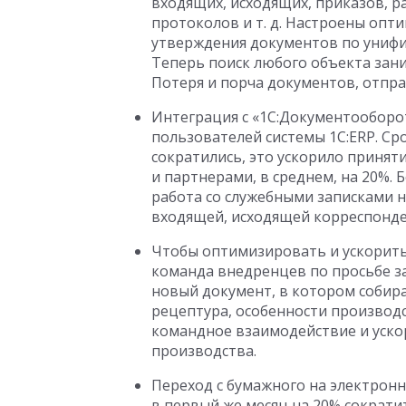
входящих, исходящих, приказов, р
протоколов и т. д. Настроены опт
утверждения документов по униф
Теперь поиск любого объекта заним
Потеря и порча документов, отпр
Интеграция с «1С:Документооборот
пользователей системы 1С:ERP. С
сократились, это ускорило принят
и партнерами, в среднем, на 20%.
работа со служебными записками н
входящей, исходящей корреспонден
Чтобы оптимизировать и ускорить
команда внедренцев по просьбе з
новый документ, в котором собира
рецептура, особенности производс
командное взаимодействие и ускор
производства.
Переход с бумажного на электро
в первый же месяц на 20% сократи