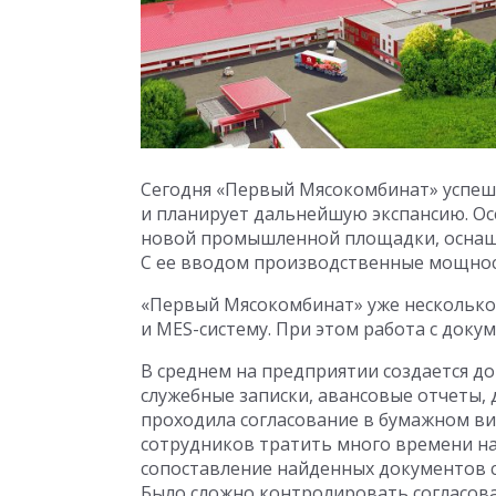
Сегодня «Первый Мясокомбинат» успеш
и планирует дальнейшую экспансию. Ос
новой промышленной площадки, оснащ
С ее вводом производственные мощнос
«Первый Мясокомбинат» уже несколько 
и MES-систему. При этом работа с доку
В среднем на предприятии создается до
служебные записки, авансовые отчеты, 
проходила согласование в бумажном вид
сотрудников тратить много времени на
сопоставление найденных документов с 
Было сложно контролировать согласован