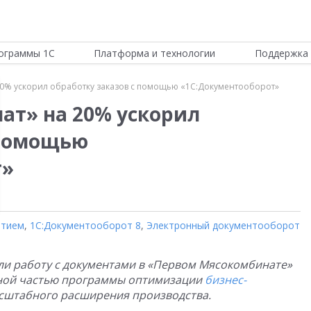
ограммы 1С
Платформа и технологии
Поддержка 
0% ускорил обработку заказов с помощью «1С:Документооборот»
ат» на 20% ускорил
 помощью
т»
ятием
,
1С:Документооборот 8
,
Электронный документооборот
ли работу с документами в «Первом Мясокомбинате»
авной частью программы оптимизации
бизнес-
асштабного расширения производства.