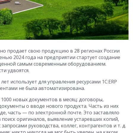
но продает свою продукцию в 28 регионах России
енью 2024 года на предприятии стартует создание
енной самым современным оборудованием.
ти удвоятся.
лет использует для управления ресурсами 1С:ERP
ментами не была автоматизирована.
 1000 новых документов в месяц: договоры,
документы о вводе нового продукта. Часть из них
е, часть — по электронной почте. Это заставляло
 поиск оригиналов, выявление устаревших копий,
запросами руководства, коллег, контрагентов и т. д.
ие: никто никогда не мог быть уверен, на каком