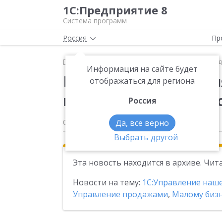
1С:Предприятие 8
Система программ
Россия
Пр
Главная
Новости
Новая статья "Управляем ски
Информация на сайте будет
Новая статья "Управл
отображаться для региона
программах «1С» ра
Россия
09.11.2023
Да, все верно
Выбрать другой
Эта новость находится в архиве. Чи
Новости на тему:
1С:Управление наш
Управление продажами
,
Малому бизн