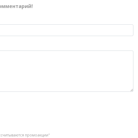
омментарий!
ассчитываются промоакции"