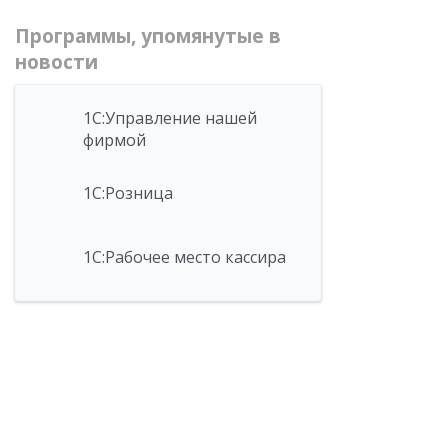
Программы, упомянутые в
новости
1С:Управление нашей
фирмой
1С:Розница
1С:Рабочее место кассира