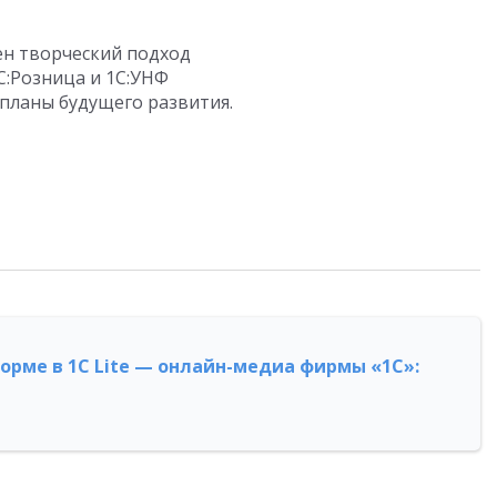
ен творческий подход
С:Розница и 1С:УНФ
 планы будущего развития.
форме в 1С Lite — онлайн-медиа фирмы «1С»: