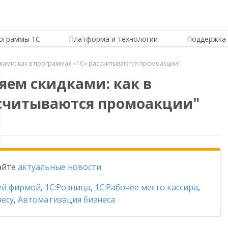
ограммы 1С
Платформа и технологии
Поддержка 
дками: как в программах «1С» рассчитываются промоакции"
яем скидками: как в
ссчитываются промоакции"
тайте
актуальные новости
ей фирмой
,
1С:Розница
,
1С:Рабочее место кассира
,
есу
,
Автоматизация бизнеса