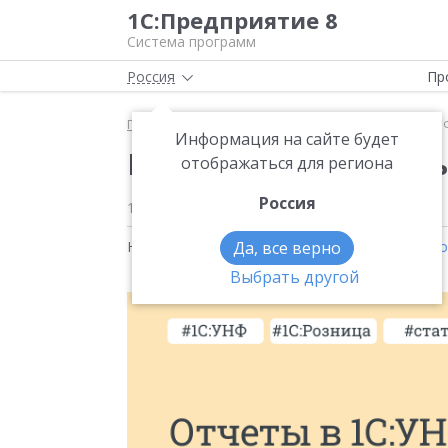
1С:Предприятие 8
Система программ
Россия
Пр
Главная
Новости
Новая статья «Отчеты в 1С:УН
Информация на сайте будет
Новая статья «Отчеты
отображаться для региона
Россия
15.01.2026
Новости на тему:
Да, все верно
1С:Управление нашей фирм
Выбрать другой