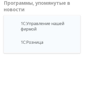
Программы, упомянутые в
новости
1С:Управление нашей
фирмой
1С:Розница