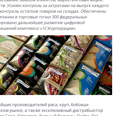
тв. Усилен контроль за затратами на выпуск каждого
контроль остатков товаров на складах. Обеспечены
пании в торговые точки 300 федеральных
нировано дальнейшее развитие цифровой
ешений комплекса «1С:Корпорация».
йших производителей риса, круп, бобовых
ском рынке, а также эксклюзивный дистрибьютор
n Crisp, Kikkoman, Зеленый Великан, Darbo, Del