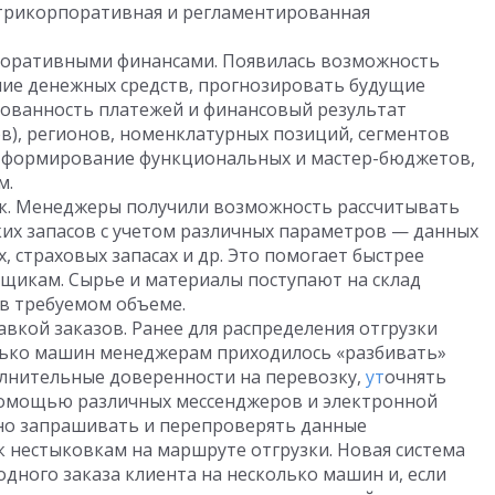
утрикорпоративная и регламентированная
оративными финансами. Появилась возможность
ие денежных средств, прогнозировать будущие
нованность платежей и финансовый результат
ов), регионов, номенклатурных позиций, сегментов
ь формирование функциональных и мастер-бюджетов,
м.
ок. Менеджеры получили возможность рассчитывать
ких запасов с учетом различных параметров — данных
, страховых запасах и др. Это помогает быстрее
вщикам. Сырье и материалы поступают на склад
 в требуемом объеме.
вкой заказов. Ранее для распределения отгрузки
олько машин менеджерам приходилось «разбивать»
лнительные доверенности на перевозку,
ут
очнять
 помощью различных мессенджеров и электронной
но запрашивать и перепроверять данные
 к нестыковкам на маршруте отгрузки. Новая система
одного заказа клиента на несколько машин и, если