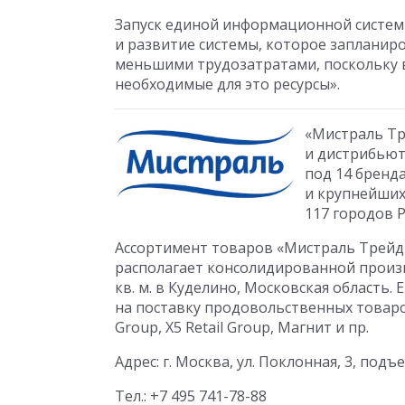
Запуск единой информационной системы
и развитие системы, которое запланиро
меньшими трудозатратами, поскольку в
необходимые для это ресурсы».
«Мистраль Тр
и дистрибьют
под 14 бренд
и крупнейших
117 городов 
Ассортимент товаров «Мистраль Трейд
располагает консолидированной произв
кв. м. в Куделино, Московская область
на поставку продовольственных товаро
Group, X5 Retail Group, Магнит и пр.
Адрес: г. Москва, ул. Поклонная, 3, подъ
Тел.: +7 495 741-78-88