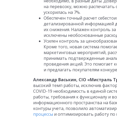
необходимо, в разные даты. Дове
на перевозку, можно распечатать 
ускорилась на 7%.
Обеспечен точный расчет себесто
детализированной информацией дл
их снижения. Налажен контроль за
исключены необоснованные расхо
Усилен контроль за ценообразова
Кроме того, новая система помога
маркетинговых мероприятий, расс
принимать подтвержденные анали
проведения акций. Это помогает 
и предлагать покупателям конкур
Александр Васькин, CIO «Мистраль 
высокий темп работы, исключив факто
COVID-19 необходимость в единой сист
работы, требования к функционалу и в
информационного пространства на базе
контуры учета, позволило автоматизи
процессы
и оптимизировать работу по 