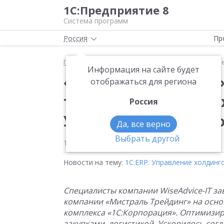
1С:Предприятие 8
Система программ
Россия
Пр
Главная
Новости
«Мистраль Трейдинг» своевре
Информация на сайте будет
«Мистраль Трейдинг»
отображаться для региона
товары в 300 торговы
Россия
Управление холдинг
Да, все верно
Выбрать другой
10.08.2021
Новости на тему:
1С:ERP. Управление холдинг
Специалисты компании WiseAdvice-IT з
компании «Мистраль Трейдинг» на основ
комплекса «1С:Корпорация». Оптимизи
закупками, логистикой. Ускорилось сог