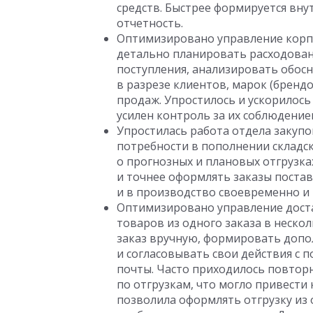
средств. Быстрее формируется вн
отчетность.
Оптимизировано управление корп
детально планировать расходован
поступления, анализировать обос
в разрезе клиентов, марок (бренд
продаж. Упростилось и ускорилос
усилен контроль за их соблюдение
Упростилась работа отдела закуп
потребности в пополнении складс
о прогнозных и плановых отгрузках
и точнее оформлять заказы поста
и в производство своевременно и
Оптимизировано управление доста
товаров из одного заказа в неск
заказ вручную, формировать допо
и согласовывать свои действия с
почты. Часто приходилось повтор
по отгрузкам, что могло привести
позволила оформлять отгрузку из 