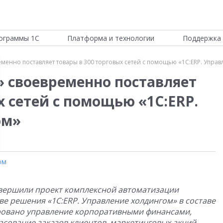
ограммы 1С
Платформа и технологии
Поддержка 
менно поставляет товары в 300 торговых сетей с помощью «1С:ERP. Упра
 своевременно поставляет
х сетей с помощью «1С:ERP.
ом»
ом
авершили проект комплексной автоматизации
е решения «1С:ERP. Управление холдингом» в составе
ровано управление корпоративными финансами,
ласование заказов клиентов, маркетинговых акций,