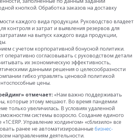
ренности, заполненные по данным заданий
одной кнопкой. Обработка заказов на доставку
имости каждого вида продукции. Руководство владеет
я контроля и затрат и выявления резервов для
 затратами на выпуск каждого вида продукции,
ды.
нием с учетом корпоративной бонусной политики.
ет оперативно согласовывать с руководством детали
читывать их экономическую эффективность,
тическими данными решения о целесообразности
компании гибко управлять ценовой политикой
ентоспособные цены.
Трейдинг» отмечает:
«Нам важно поддерживать
ры, которые этому мешают. Во время пандемии
еме только увеличилась. В
условиях удаленной
озможностям системы возросло. Создание единого
 «1С:ERP. Управление холдингом» «сблизило» все
ровать ранее не автоматизированные
бизнес-
всем направлениям деятельности.