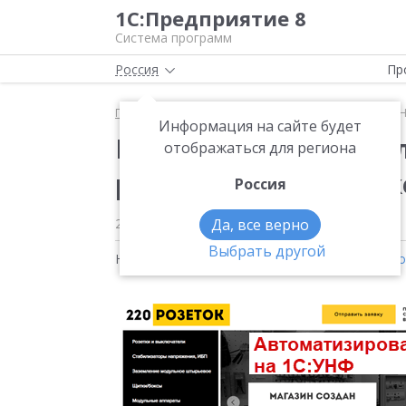
1С:Предприятие 8
Система программ
Россия
Пр
Главная
Новости
Как автоматизировали с 1С:У
Информация на сайте будет
Как автоматизировал
отображаться для региона
розеток» — конкурс к
Россия
23.10.2020
Да, все верно
Выбрать другой
Новости на тему:
1С:Управление нашей фирм