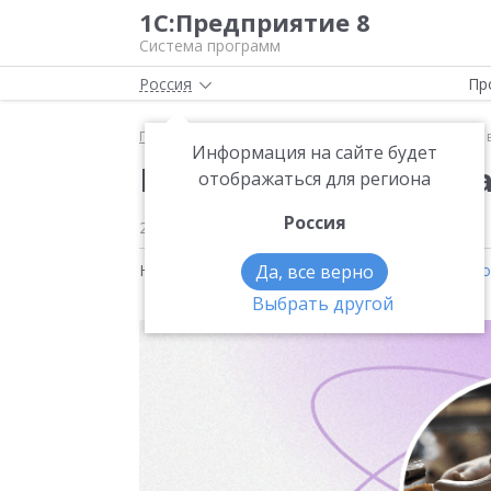
1С:Предприятие 8
Система программ
Россия
Пр
Главная
Новости
Как 1С:УНФ улучшила сервис 
Информация на сайте будет
Как 1С:УНФ улучшила
отображаться для региона
Россия
26.01.2026
Новости на тему:
Да, все верно
1С:Управление нашей фирм
Выбрать другой