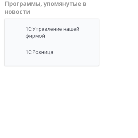
Программы, упомянутые в
новости
1С:Управление нашей
фирмой
1С:Розница