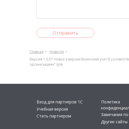
Отправить
Главная
Новости
Версия 1.0.57 Новое в версии Воинский учет В соответс
организациях" (утв
Вход для партнеров 1С
Политика
конфиденциа
Учебная версия
Замечания по
Стать партнером
Другие сайты