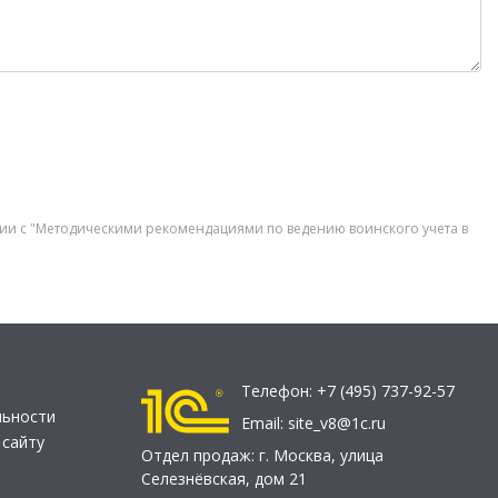
твии с "Методическими рекомендациями по ведению воинского учета в
Телефон:
+7 (495) 737-92-57
льности
Email:
site_v8@1c.ru
 сайту
Отдел продаж:
г. Москва
,
улица
Селезнёвская, дом 21