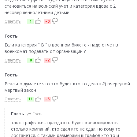
становиться на воинский учет и категория вдова с 2
несовершеннолетними детьми
Ответить
1
–0
Гость
Если категория " В " в военном билете - надо отчет в
военкомат подавать от организации ?
Ответить
0
–2
Гость
Реально думаете что это будет кто то делать?) очередной
мёртвый закон
Ответить
11
–5
Гость
Гость
так штрафы же... правда кто будет конролировать
столько компаний, кто сдал кто не сдал. но кому то
достанется. с такими размерами штрафов кто то и