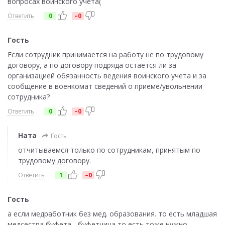
вопросах воинского учёта(
Ответить
0
–0
Гость
Если сотрудник принимается на работу не по трудовому
договору, а по договору подряда остается ли за
организацией обязанность ведения воинского учета и за
сообщение в военкомат сведений о приеме/увольнении
сотрудника?
Ответить
0
–0
Ната
Гость
отчитываемся только по сотрудникам, принятым по
трудовому договору.
Ответить
1
–0
Гость
а если медработник без мед. образования. то есть младшая
медсестра буфета - буфетчица то есть тоже нужно