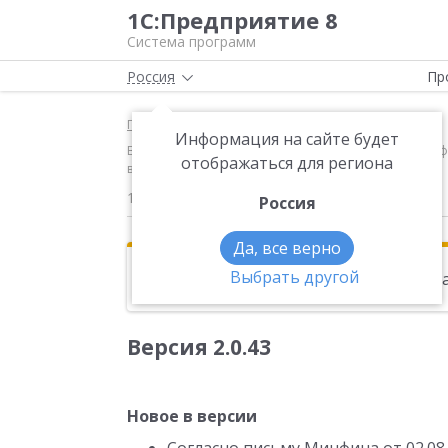
1С:Предприятие 8
Система программ
Россия
Пр
Главная
Новости
Информация на сайте будет
Версия 2.0.43 Новое в версии Согласно письму Минф
отображаться для региона
выводятся реквизиты комиссионера
11.01.2013
Россия
Да, все верно
Выбрать другой
Эта новость находится в архиве. Чи
Версия 2.0.43
Новое в версии