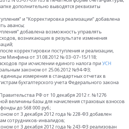
2012 N 03-07-09/103 в печатной форме счета-фактуры,
шапке дополнительно выводятся реквизиты
тупления" и "Корректировка реализации" добавлена
ть авансы;
упления" добавлена возможность управлять
сходов, возникающих в результате изменения
заций;
после корректировки поступления и реализации,
ом Минфина от 31.08.2012 № 03−07−15/118;
асходов при исчислении единого налога при
УСН
ральным законом от 25.06.2012 №94-ФЗ;
единицы измерения в стандартных отчетах в
гистрам бухгалтерского учета Федерального закона
Правительства РФ от 10 декабря 2012 г. №1276
ой величины базы для начисления страховых взносов
онды до 568 000 руб.;
оном от 3 декабря 2012 года № 228-ФЗ добавлен
дам сотрудников-инвалидов;
оном от 3 декабря 2012 года № 243-ФЗ реализован