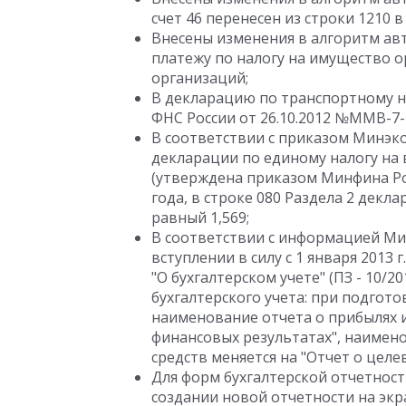
счет 46 перенесен из строки 1210 в
Внесены изменения в алгоритм ав
платежу по налогу на имущество о
организаций;
В декларацию по транспортному н
ФНС России от 26.10.2012 №ММВ-7-
В соответствии с приказом Минэко
декларации по единому налогу на
(утверждена приказом Минфина Рос
года, в строке 080 Раздела 2 декл
равный 1,569;
В соответствии с информацией Минф
вступлении в силу с 1 января 2013 
"О бухгалтерском учете" (ПЗ - 10/
бухгалтерского учета: при подгото
наименование отчета о прибылях и
финансовых результатах", наимен
средств меняется на "Отчет о целе
Для форм бухгалтерской отчетнос
создании новой отчетности на экр