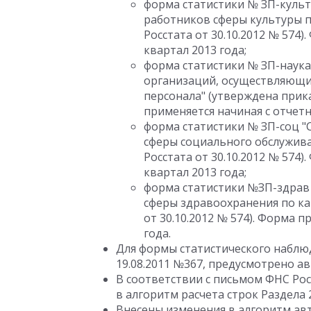
форма статистики № ЗП-культ
работников сферы культуры п
Росстата от 30.10.2012 № 574)
квартал 2013 года;
форма статистики № ЗП-наука
организаций, осуществляющих
персонала" (утверждена прика
применяется начиная с отчетно
форма статистики № ЗП-соц "
сферы социального обслужива
Росстата от 30.10.2012 № 574)
квартал 2013 года;
форма статистики №ЗП-здрав 
сферы здравоохранения по ка
от 30.10.2012 № 574). Форма п
года.
Для формы статистического наблю
19.08.2011 №367, предусмотрено а
В соответствии с письмом ФНС Рос
в алгоритм расчета строк Раздела
Внесены изменения в алгоритм авт