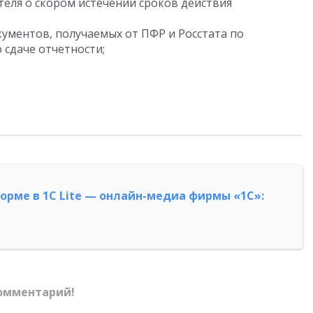
еля о скором истечении сроков действия
ументов, получаемых от ПФР и Росстата по
 сдаче отчетности;
форме в 1С Lite — онлайн-медиа фирмы «1С»:
омментарий!