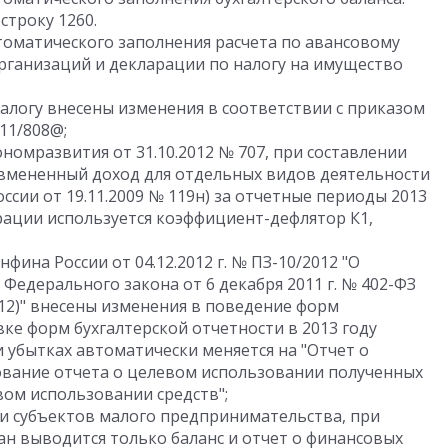
 строку 1260.
томатического заполнения расчета по авансовому
рганизаций и декларации по налогу на имущество
алогу внесены изменения в соответствии с приказом
11/808@;
номразвития от 31.10.2012 № 707, при составлении
 вмененный доход для отдельных видов деятельности
сии от 19.11.2009 № 119н) за отчетные периоды 2013
арации используется коэффициент-дефлятор К1,
ина России от 04.12.2012 г. № ПЗ-10/2012 "О
г. Федерального закона от 6 декабря 2011 г. № 402-ФЗ
2012)" внесены изменения в поведение форм
вке форм бухгалтерской отчетности в 2013 году
 убытках автоматически меняется на "Отчет о
ование отчета о целевом использовании полученных
вом использовании средств";
ти субъектов малого предпринимательства, при
ан выводится только баланс и отчет о финансовых