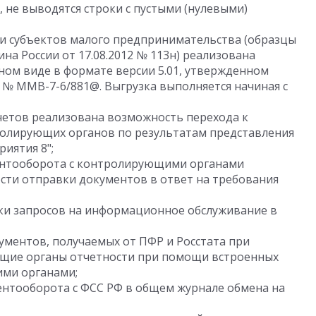
, не выводятся строки с пустыми (нулевыми)
ти субъектов малого предпринимательства (образцы
а России от 17.08.2012 № 113н) реализована
ном виде в формате версии 5.01, утвержденном
2 № ММВ-7-6/881@. Выгрузка выполняется начиная с
етов реализована возможность перехода к
ролирующих органов по результатам представления
иятия 8";
ентооборота с контролирующими органами
ти отправки документов в ответ на требования
ки запросов на информационное обслуживание в
ументов, получаемых от ПФР и Росстата при
ющие органы отчетности при помощи встроенных
ми органами;
нтооборота с ФСС РФ в общем журнале обмена на