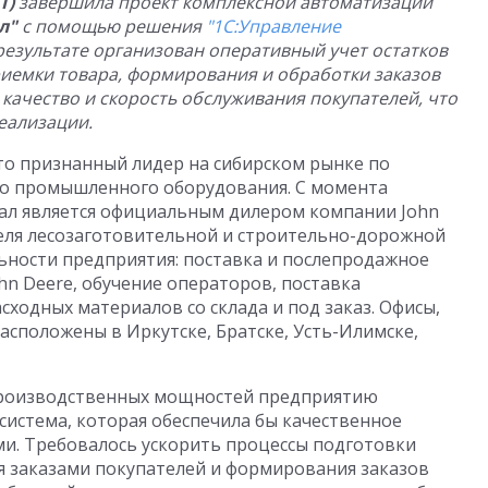
Т)
завершила проект комплексной автоматизации
л"
с помощью решения
"1С:Управление
 результате организован оперативный учет остатков
приемки товара, формирования и обработки заказов
качество и скорость обслуживания покупателей, что
еализации.
то признанный лидер на сибирском рынке по
о промышленного оборудования. С момента
кал является официальным дилером компании John
еля лесозаготовительной и строительно-дорожной
ьности предприятия: поставка и послепродажное
hn Deere, обучение операторов, поставка
сходных материалов со склада и под заказ. Офисы,
асположены в Иркутске, Братске, Усть-Илимске,
производственных мощностей предприятию
истема, которая обеспечила бы качественное
и. Требовалось ускорить процессы подготовки
я заказами покупателей и формирования заказов