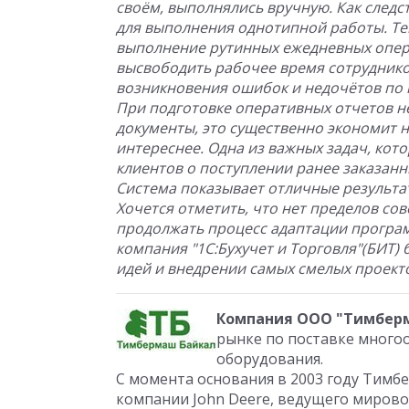
своём, выполнялись вручную. Как след
для выполнения однотипной работы. Те
выполнение рутинных ежедневных опера
высвободить рабочее время сотрудник
возникновения ошибок и недочётов по 
При подготовке оперативных отчетов н
документы, это существенно экономит 
интереснее. Одна из важных задач, кот
клиентов о поступлении ранее заказанн
Система показывает отличные результа
Хочется отметить, что нет пределов со
продолжать процесс адаптации програм
компания "1С:Бухучет и Торговля"(БИТ)
идей и внедрении самых смелых проект
Компания ООО "Тимбер
рынке по поставке мног
оборудования.
С момента основания в 2003 году Тим
компании John Deere, ведущего мирово