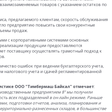
 взаимозаменяемых товаров с указанием остатков по
иса, предлагаемого клиентам, скорость обслуживания
могло предприятию повысить свои конкурентные
бъемы продаж.
ыми с корпоративными системами основных
 реализации продукции предоставляются
яет поставщику осуществлять грамотный подход к
ов.
ичество ошибок при ведении бухгалтерского учета,
м налогового учета и сдачей регламентированной
гистике ООО "Тимбермаш Байкал" отмечает
:
оизводственным предприятием 8" мы получили
сть всех подразделений в он-лайн режиме. Раньше
ми, подготовки отчетов, анализа, планирования и
ерриториально-разнесенных складов, в большинстве