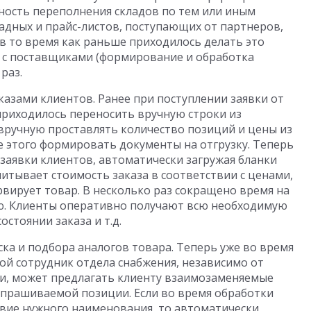
ность переполнения складов по тем или иным
адных и прайс-листов, поступающих от партнеров,
в то время как раньше приходилось делать это
ы с поставщиками (формирование и обработка
раз.
казами клиентов. Ранее при поступлении заявки от
приходилось переносить вручную строки из
 вручную проставлять количество позиций и цены из
ле этого формировать документы на отгрузку. Теперь
аявки клиентов, автоматически загружая бланки
читывает стоимость заказа в соответствии с ценами,
рвирует товар. В несколько раз сокращено время на
ю. Клиенты оперативно получают всю необходимую
стоянии заказа и т.д.
ка и подбора аналогов товара. Теперь уже во время
ой сотрудник отдела снабжения, независимо от
ии, может предлагать клиенту взаимозаменяемые
запрашиваемой позиции. Если во время обработки
твие нужного наименования, то автоматически