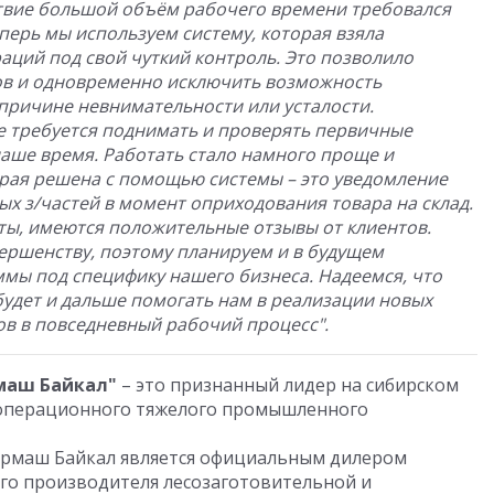
ствие большой объём рабочего времени требовался
перь мы используем систему, которая взяла
ций под свой чуткий контроль. Это позволило
ов и одновременно исключить возможность
причине невнимательности или усталости.
е требуется поднимать и проверять первичные
наше время. Работать стало намного проще и
орая решена с помощью системы – это уведомление
ых з/частей в момент оприходования товара на склад.
ты, имеются положительные отзывы от клиентов.
вершенству, поэтому планируем и в будущем
мы под специфику нашего бизнеса. Надеемся, что
 будет и дальше помогать нам в реализации новых
ов в повседневный рабочий процесс".
маш Байкал"
– это признанный лидер на сибирском
ооперационного тяжелого промышленного
бермаш Байкал является официальным дилером
го производителя лесозаготовительной и