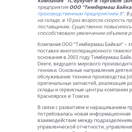
Компания "1С:Бухучет и Торговля"(БИ
предприятия
ООО "Тимбермаш Байка
производственным предприятием 8"
. В
на складе, в 10 раз возросла скорость 
поставщикам. Существенно повысилось 
способствовало увеличению объемов р
Компания ООО "Тимбермаш Байкал" – э
поставке многооперационного тяжелог
основания в 2003 году Тимбермаш Бай
Deere, ведущего мирового производит
техники. Основные направления деятел
обслуживание техники производства Jo
оригинальных запчастей, реализация ра
склады и сервисные центры компании р
Красноярске и Томске.
В связи с развитием и наращиванием 
потребовалась новая информационная с
взаимодействие между подразделениям
управленческой отчетности, управлени