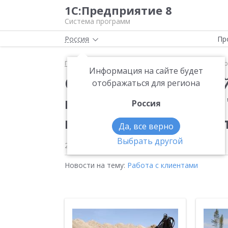
1С:Предприятие 8
Система программ
Россия
Пр
Главная
Новости
ООО "Тимбермаш Байкал" прив
Информация на сайте будет
ООО "Тимбермаш Бай
отображаться для региона
клиентов с помощью 
Россия
компании "1С:Бухучет
Да, все верно
Выбрать другой
23.04.2012
Новости на тему:
Работа с клиентами